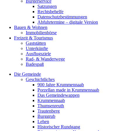
Bürgerservice
Satzungen
Rechtsbehelfe
Datenschutzbestimmungen
Abfuhrtermine – digitale Version
Bauen & Wohnen
Immobilienbörse
Freizeit & Tourismus
Gaststätten
Unterkünfte
Ausflugsziele
Rad- & Wanderwege
Badespaß
Die Gemeinde
Geschichtliches
900 Jahre Krummennaab
Porzellan made in Krummennaab
Das Gemeindewappen
Krummennaab
Thumsenreuth
Trautenberg
Burggrub
Lehen
Historischer Rundgang