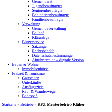
Gemeinderat
Jugendbeauftragter
Seniorenbeauftagte
Behindertenbeauftragte
Familienbeauftragte
Verwaltung
Gemeindeverwaltung
Bauhof
Kläranlage
Bürgerservice
Satzungen
Rechtsbehelfe
Datenschutzbestimmungen
Abfuhrtermine – digitale Version
Bauen & Wohnen
Immobilienbörse
Freizeit & Tourismus
Gaststätten
Unterkünfte
Ausflugsziele
Rad- & Wanderwege
Badespaß
Startseite
»
Betriebe
»
KFZ-Meisterbetrieb Klüher