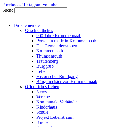
Zum
Facebook-f
Instagram
Youtube
Inhalt
Suche
springen
Die Gemeinde
Geschichtliches
900 Jahre Krummennaab
Porzellan made in Krummennaab
Das Gemeindewappen
Krummennaab
Thumsenreuth
Trautenberg
Burggrub
Lehen
Historischer Rundgang
Bürgermeister von Krummennaab
Öffentliches Leben
News
Vereine
Kommunale Verbände
Kinderhaus
Schule
Projekt Lebenstraum
Kirchen