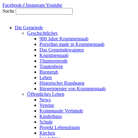
Zum
Facebook-f
Instagram
Youtube
Inhalt
Suche
springen
Die Gemeinde
Geschichtliches
900 Jahre Krummennaab
Porzellan made in Krummennaab
Das Gemeindewappen
Krummennaab
Thumsenreuth
Trautenberg
Burggrub
Lehen
Historischer Rundgang
Bürgermeister von Krummennaab
Öffentliches Leben
News
Vereine
Kommunale Verbände
Kinderhaus
Schule
Projekt Lebenstraum
Kirchen