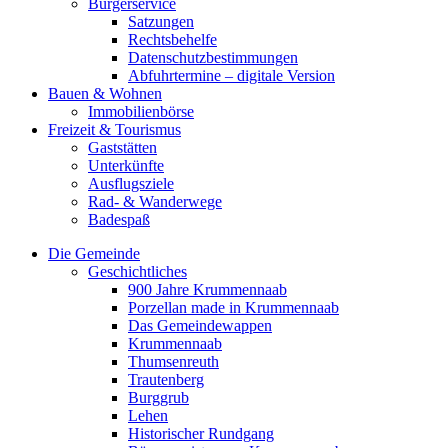
Bürgerservice
Satzungen
Rechtsbehelfe
Datenschutzbestimmungen
Abfuhrtermine – digitale Version
Bauen & Wohnen
Immobilienbörse
Freizeit & Tourismus
Gaststätten
Unterkünfte
Ausflugsziele
Rad- & Wanderwege
Badespaß
Die Gemeinde
Geschichtliches
900 Jahre Krummennaab
Porzellan made in Krummennaab
Das Gemeindewappen
Krummennaab
Thumsenreuth
Trautenberg
Burggrub
Lehen
Historischer Rundgang