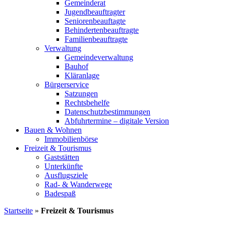
Gemeinderat
Jugendbeauftragter
Seniorenbeauftagte
Behindertenbeauftragte
Familienbeauftragte
Verwaltung
Gemeindeverwaltung
Bauhof
Kläranlage
Bürgerservice
Satzungen
Rechtsbehelfe
Datenschutzbestimmungen
Abfuhrtermine – digitale Version
Bauen & Wohnen
Immobilienbörse
Freizeit & Tourismus
Gaststätten
Unterkünfte
Ausflugsziele
Rad- & Wanderwege
Badespaß
Startseite
»
Freizeit & Tourismus