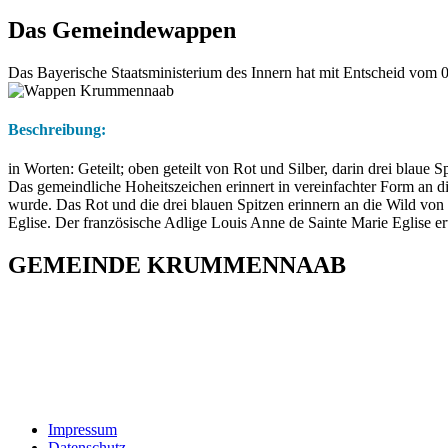
Das Gemeindewappen
Das Bayerische Staatsministerium des Innern hat mit Entscheid vo
Beschreibung:
in Worten: Geteilt; oben geteilt von Rot und Silber, darin drei blaue S
Das gemeindliche Hoheitszeichen erinnert in vereinfachter Form an d
wurde. Das Rot und die drei blauen Spitzen erinnern an die Wild von
Eglise. Der französische Adlige Louis Anne de Sainte Marie Eglise er
GEMEINDE KRUMMENNAAB
Rathaus und Bürgerbüro
Hauptstraße 1
92703 Krummennaab
Tel: 09682 9211-0
E-Mail:
poststelle@krummennaab.de
Impressum
Datenschutz