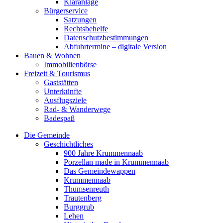
Kläranlage
Bürgerservice
Satzungen
Rechtsbehelfe
Datenschutzbestimmungen
Abfuhrtermine – digitale Version
Bauen & Wohnen
Immobilienbörse
Freizeit & Tourismus
Gaststätten
Unterkünfte
Ausflugsziele
Rad- & Wanderwege
Badespaß
Die Gemeinde
Geschichtliches
900 Jahre Krummennaab
Porzellan made in Krummennaab
Das Gemeindewappen
Krummennaab
Thumsenreuth
Trautenberg
Burggrub
Lehen