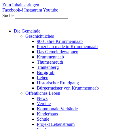
Zum Inhalt springen
Facebook-f
Instagram
Youtube
Suche
Die Gemeinde
Geschichtliches
900 Jahre Krummennaab
Porzellan made in Krummennaab
Das Gemeindewappen
Krummennaab
Thumsenreuth
Trautenberg
Burggrub
Lehen
Historischer Rundgang
Bürgermeister von Krummennaab
Öffentliches Leben
News
Vereine
Kommunale Verbände
Kinderhaus
Schule
Projekt Lebenstraum