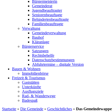
Bürgermeisterin
Gemeinderat
Jugendbeauftragter
Seniorenbeauftagte
Behindertenbeauftragte
Familienbeauftragte
Verwaltung
Gemeindeverwaltung
Bauhof
Kläranlage
Bürgerservice
Satzungen
Rechtsbehelfe
Datenschutzbestimmungen
Abfuhrtermine – digitale Version
Bauen & Wohnen
Immobilienbörse
Freizeit & Tourismus
Gaststätten
Unterkünfte
Ausflugsziele
Rad- & Wanderwege
Badespaß
Startseite
»
Die Gemeinde
»
Geschichtliches
»
Das Gemeindewappe