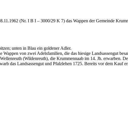
m 08.11.1962 (Nr. I B I – 3000/29 K 7) das Wappen der Gemeinde Kru
pitzen; unten in Blau ein goldener Adler.
ie Wappen von zwei Adelsfamilien, die das hiesige Landsassengut besa
 Wellenreuth (Wildenreuth), die Krummennaab im 14. Jh. erwarben. Der 
warb das Landsassengut und Pfalzlehen 1725. Bereits vor dem Kauf erric