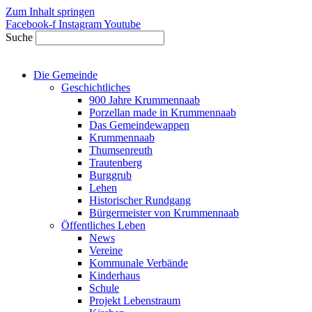
Zum Inhalt springen
Facebook-f
Instagram
Youtube
Suche
Die Gemeinde
Geschichtliches
900 Jahre Krummennaab
Porzellan made in Krummennaab
Das Gemeindewappen
Krummennaab
Thumsenreuth
Trautenberg
Burggrub
Lehen
Historischer Rundgang
Bürgermeister von Krummennaab
Öffentliches Leben
News
Vereine
Kommunale Verbände
Kinderhaus
Schule
Projekt Lebenstraum