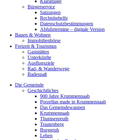
Kläranlage
Bürgerservice
Satzungen
Rechtsbehelfe
Datenschutzbestimmungen
Abfuhrtermine – digitale Version
Bauen & Wohnen
Immobilienbörse
Freizeit & Tourismus
Gaststätten
Unterkünfte
Ausflugsziele
Rad- & Wanderwege
Badespaß
Die Gemeinde
Geschichtliches
900 Jahre Krummennaab
Porzellan made in Krummennaab
Das Gemeindewappen
Krummennaab
Thumsenreuth
Trautenberg
Burggrub
Lehen