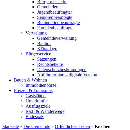
Bürgermeisterin
Gemeinderat
Jugendbeauftragter
Seniorenbeauftagte
Behindertenbeauftragte
Familienbeauftragte
Verwaltung
Gemeindeverwaltung
Bauhof
Kläranlage
Bürgerservice
Satzungen
Rechtsbehelfe
Datenschutzbestimmungen
Abfuhrtermine – digitale Version
Bauen & Wohnen
Immobilienbörse
Freizeit & Tourismus
Gaststätten
Unterkünfte
Ausflugsziele
Rad- & Wanderwege
Badespaß
Startseite
»
Die Gemeinde
»
Öffentliches Leben
»
Kirchen