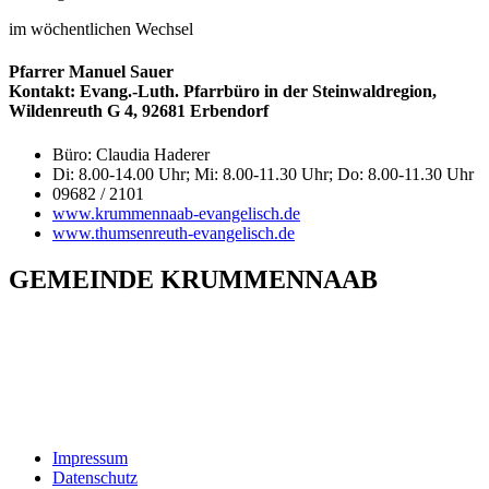
im wöchentlichen Wechsel
Pfarrer Manuel Sauer
Kontakt: Evang.-Luth. Pfarrbüro in der Steinwaldregion,
Wildenreuth G 4, 92681 Erbendorf
Büro: Claudia Haderer
Di: 8.00-14.00 Uhr; Mi: 8.00-11.30 Uhr; Do: 8.00-11.30 Uhr
09682 / 2101
www.krummennaab-evangelisch.de
www.thumsenreuth-evangelisch.de
GEMEINDE KRUMMENNAAB
Rathaus und Bürgerbüro
Hauptstraße 1
92703 Krummennaab
Tel: 09682 9211-0
E-Mail:
poststelle@krummennaab.de
Impressum
Datenschutz