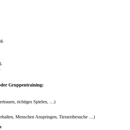
g.
g.
.
oder Gruppentraining:
rtrauen, richtiges Spielen, …)
erhalten, Menschen Anspringen, Tierarztbesuche …)
n