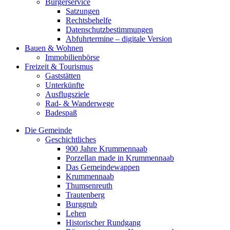
Bürgerservice
Satzungen
Rechtsbehelfe
Datenschutzbestimmungen
Abfuhrtermine – digitale Version
Bauen & Wohnen
Immobilienbörse
Freizeit & Tourismus
Gaststätten
Unterkünfte
Ausflugsziele
Rad- & Wanderwege
Badespaß
Die Gemeinde
Geschichtliches
900 Jahre Krummennaab
Porzellan made in Krummennaab
Das Gemeindewappen
Krummennaab
Thumsenreuth
Trautenberg
Burggrub
Lehen
Historischer Rundgang