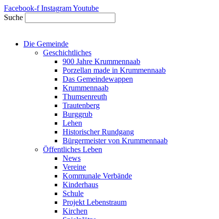
Zum
Facebook-f
Instagram
Youtube
Inhalt
Suche
springen
Die Gemeinde
Geschichtliches
900 Jahre Krummennaab
Porzellan made in Krummennaab
Das Gemeindewappen
Krummennaab
Thumsenreuth
Trautenberg
Burggrub
Lehen
Historischer Rundgang
Bürgermeister von Krummennaab
Öffentliches Leben
News
Vereine
Kommunale Verbände
Kinderhaus
Schule
Projekt Lebenstraum
Kirchen