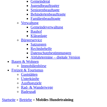
Gemeinderat
Jugendbeauftragter
Seniorenbeauftagte
Behindertenbeauftragte
Familienbeauftragte
Verwaltung
Gemeindeverwaltung
Bauhof
Kläranlage
Bürgerservice
Satzungen
Rechtsbehelfe
Datenschutzbestimmungen
Abfuhrtermine – digitale Version
Bauen & Wohnen
Immobilienbörse
Freizeit & Tourismus
Gaststätten
Unterkünfte
Ausflugsziele
Rad- & Wanderwege
Badespaß
Startseite
»
Betriebe
»
Mobiles Hundetraining