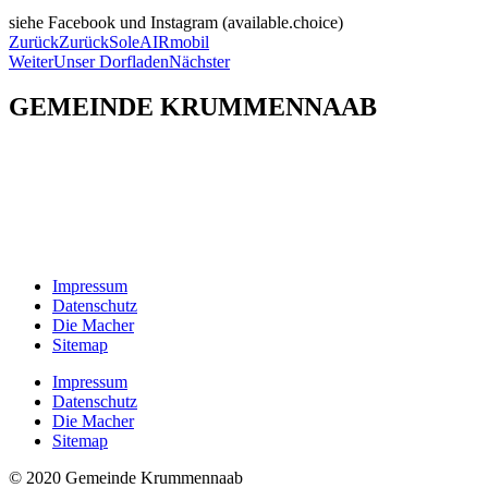
siehe Facebook und Instagram (available.choice)
Zurück
Zurück
SoleAIRmobil
Weiter
Unser Dorfladen
Nächster
GEMEINDE KRUMMENNAAB
Rathaus und Bürgerbüro
Hauptstraße 1
92703 Krummennaab
Tel: 09682 9211-0
E-Mail:
poststelle@krummennaab.de
Impressum
Datenschutz
Die Macher
Sitemap
Impressum
Datenschutz
Die Macher
Sitemap
© 2020 Gemeinde Krummennaab