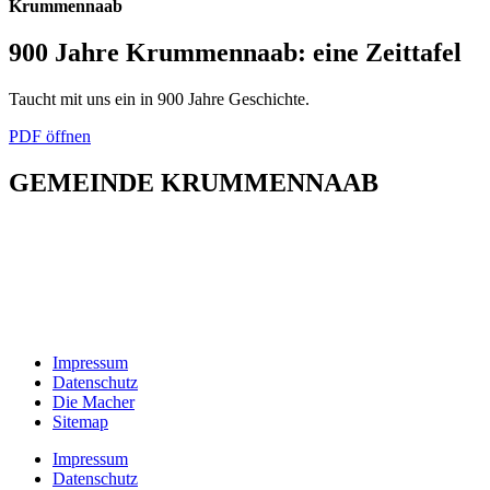
Krummennaab
900 Jahre Krummennaab: eine Zeittafel
Taucht mit uns ein in 900 Jahre Geschichte.
PDF öffnen
GEMEINDE KRUMMENNAAB
Rathaus und Bürgerbüro
Hauptstraße 1
92703 Krummennaab
Tel: 09682 9211-0
E-Mail:
poststelle@krummennaab.de
Impressum
Datenschutz
Die Macher
Sitemap
Impressum
Datenschutz