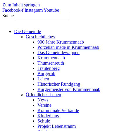
Zum Inhalt springen
Facebook-f
Instagram
Youtube
Suche
Die Gemeinde
Geschichtliches
900 Jahre Krummennaab
Porzellan made in Krummennaab
Das Gemeindewappen
Krummennaab
Thumsenreuth
Trautenberg
Burggrub
Lehen
Historischer Rundgang
Bürgermeister von Krummennaab
Öffentliches Leben
News
Vereine
Kommunale Verbände
Kinderhaus
Schule
Projekt Lebenstraum