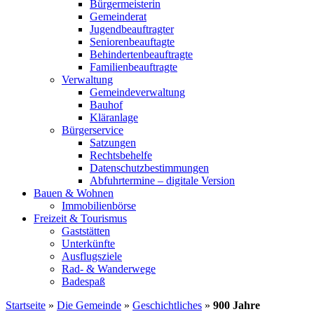
Bürgermeisterin
Gemeinderat
Jugendbeauftragter
Seniorenbeauftagte
Behindertenbeauftragte
Familienbeauftragte
Verwaltung
Gemeindeverwaltung
Bauhof
Kläranlage
Bürgerservice
Satzungen
Rechtsbehelfe
Datenschutzbestimmungen
Abfuhrtermine – digitale Version
Bauen & Wohnen
Immobilienbörse
Freizeit & Tourismus
Gaststätten
Unterkünfte
Ausflugsziele
Rad- & Wanderwege
Badespaß
Startseite
»
Die Gemeinde
»
Geschichtliches
»
900 Jahre