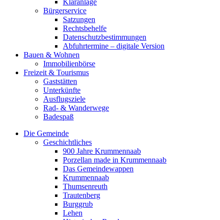
Kläranlage
Bürgerservice
Satzungen
Rechtsbehelfe
Datenschutzbestimmungen
Abfuhrtermine – digitale Version
Bauen & Wohnen
Immobilienbörse
Freizeit & Tourismus
Gaststätten
Unterkünfte
Ausflugsziele
Rad- & Wanderwege
Badespaß
Die Gemeinde
Geschichtliches
900 Jahre Krummennaab
Porzellan made in Krummennaab
Das Gemeindewappen
Krummennaab
Thumsenreuth
Trautenberg
Burggrub
Lehen