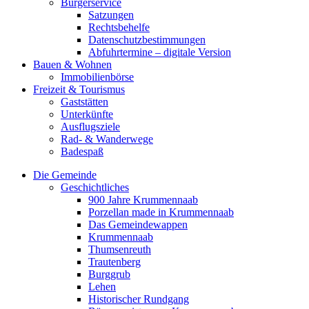
Bürgerservice
Satzungen
Rechtsbehelfe
Datenschutzbestimmungen
Abfuhrtermine – digitale Version
Bauen & Wohnen
Immobilienbörse
Freizeit & Tourismus
Gaststätten
Unterkünfte
Ausflugsziele
Rad- & Wanderwege
Badespaß
Die Gemeinde
Geschichtliches
900 Jahre Krummennaab
Porzellan made in Krummennaab
Das Gemeindewappen
Krummennaab
Thumsenreuth
Trautenberg
Burggrub
Lehen
Historischer Rundgang