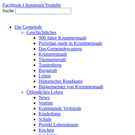
Zum
Facebook-f
Instagram
Youtube
Inhalt
Suche
springen
Die Gemeinde
Geschichtliches
900 Jahre Krummennaab
Porzellan made in Krummennaab
Das Gemeindewappen
Krummennaab
Thumsenreuth
Trautenberg
Burggrub
Lehen
Historischer Rundgang
Bürgermeister von Krummennaab
Öffentliches Leben
News
Vereine
Kommunale Verbände
Kinderhaus
Schule
Projekt Lebenstraum
Kirchen