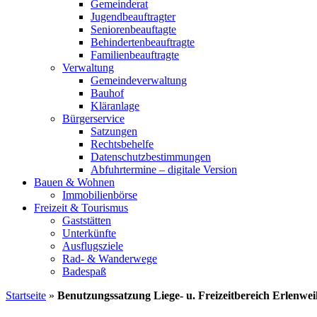
Gemeinderat
Jugendbeauftragter
Seniorenbeauftagte
Behindertenbeauftragte
Familienbeauftragte
Verwaltung
Gemeindeverwaltung
Bauhof
Kläranlage
Bürgerservice
Satzungen
Rechtsbehelfe
Datenschutzbestimmungen
Abfuhrtermine – digitale Version
Bauen & Wohnen
Immobilienbörse
Freizeit & Tourismus
Gaststätten
Unterkünfte
Ausflugsziele
Rad- & Wanderwege
Badespaß
Startseite
»
Benutzungssatzung Liege- u. Freizeitbereich Erlenwei