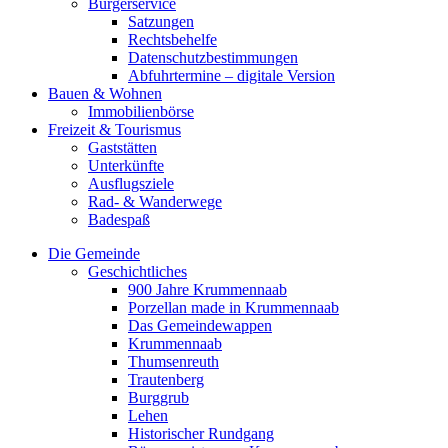
Bürgerservice
Satzungen
Rechtsbehelfe
Datenschutzbestimmungen
Abfuhrtermine – digitale Version
Bauen & Wohnen
Immobilienbörse
Freizeit & Tourismus
Gaststätten
Unterkünfte
Ausflugsziele
Rad- & Wanderwege
Badespaß
Die Gemeinde
Geschichtliches
900 Jahre Krummennaab
Porzellan made in Krummennaab
Das Gemeindewappen
Krummennaab
Thumsenreuth
Trautenberg
Burggrub
Lehen
Historischer Rundgang