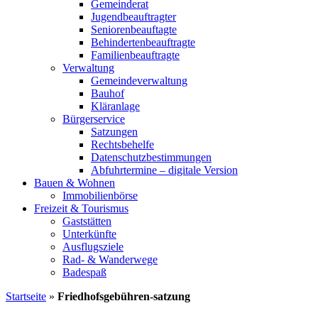
Gemeinderat
Jugendbeauftragter
Seniorenbeauftagte
Behindertenbeauftragte
Familienbeauftragte
Verwaltung
Gemeindeverwaltung
Bauhof
Kläranlage
Bürgerservice
Satzungen
Rechtsbehelfe
Datenschutzbestimmungen
Abfuhrtermine – digitale Version
Bauen & Wohnen
Immobilienbörse
Freizeit & Tourismus
Gaststätten
Unterkünfte
Ausflugsziele
Rad- & Wanderwege
Badespaß
Startseite
»
Friedhofsgebühren-satzung