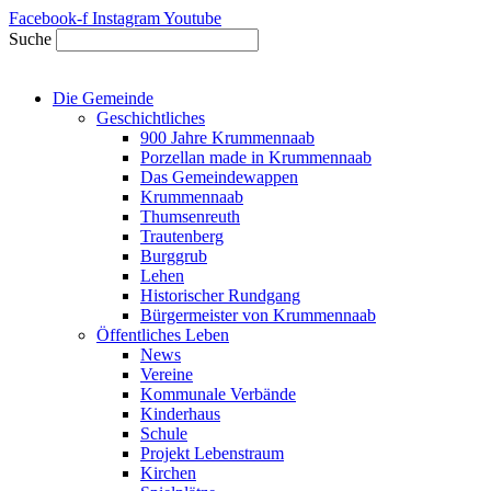
Zum
Facebook-f
Instagram
Youtube
Inhalt
Suche
springen
Die Gemeinde
Geschichtliches
900 Jahre Krummennaab
Porzellan made in Krummennaab
Das Gemeindewappen
Krummennaab
Thumsenreuth
Trautenberg
Burggrub
Lehen
Historischer Rundgang
Bürgermeister von Krummennaab
Öffentliches Leben
News
Vereine
Kommunale Verbände
Kinderhaus
Schule
Projekt Lebenstraum
Kirchen