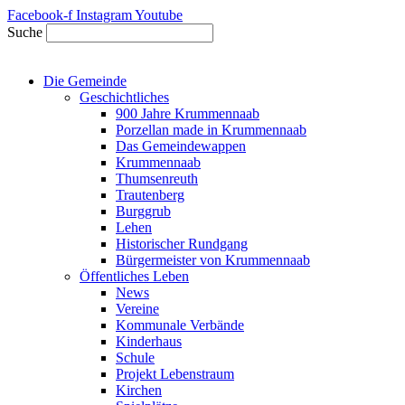
Zum
Facebook-f
Instagram
Youtube
Inhalt
Suche
springen
Die Gemeinde
Geschichtliches
900 Jahre Krummennaab
Porzellan made in Krummennaab
Das Gemeindewappen
Krummennaab
Thumsenreuth
Trautenberg
Burggrub
Lehen
Historischer Rundgang
Bürgermeister von Krummennaab
Öffentliches Leben
News
Vereine
Kommunale Verbände
Kinderhaus
Schule
Projekt Lebenstraum
Kirchen