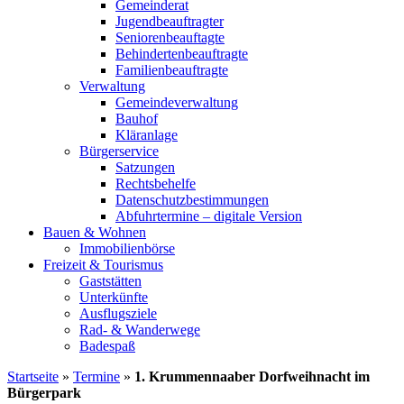
Gemeinderat
Jugendbeauftragter
Seniorenbeauftagte
Behindertenbeauftragte
Familienbeauftragte
Verwaltung
Gemeindeverwaltung
Bauhof
Kläranlage
Bürgerservice
Satzungen
Rechtsbehelfe
Datenschutzbestimmungen
Abfuhrtermine – digitale Version
Bauen & Wohnen
Immobilienbörse
Freizeit & Tourismus
Gaststätten
Unterkünfte
Ausflugsziele
Rad- & Wanderwege
Badespaß
Startseite
»
Termine
»
1. Krummennaaber Dorfweihnacht im
Bürgerpark