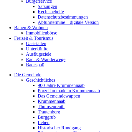
Bürgerservice
Satzungen
Rechtsbehelfe
Datenschutzbestimmungen
Abfuhrtermine – digitale Version
Bauen & Wohnen
Immobilienbörse
Freizeit & Tourismus
Gaststätten
Unterkünfte
Ausflugsziele
Rad- & Wanderwege
Badespaß
Die Gemeinde
Geschichtliches
900 Jahre Krummennaab
Porzellan made in Krummennaab
Das Gemeindewappen
Krummennaab
Thumsenreuth
Trautenberg
Burggrub
Lehen
Historischer Rundgang