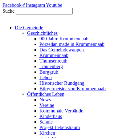
Zum
Facebook-f
Instagram
Youtube
Inhalt
Suche
springen
Die Gemeinde
Geschichtliches
900 Jahre Krummennaab
Porzellan made in Krummennaab
Das Gemeindewappen
Krummennaab
Thumsenreuth
Trautenberg
Burggrub
Lehen
Historischer Rundgang
Bürgermeister von Krummennaab
Öffentliches Leben
News
Vereine
Kommunale Verbände
Kinderhaus
Schule
Projekt Lebenstraum
Kirchen