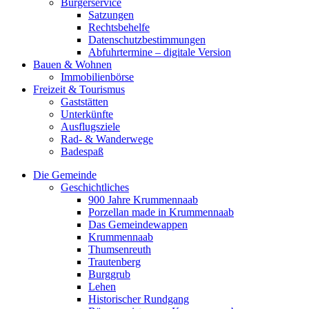
Bürgerservice
Satzungen
Rechtsbehelfe
Datenschutzbestimmungen
Abfuhrtermine – digitale Version
Bauen & Wohnen
Immobilienbörse
Freizeit & Tourismus
Gaststätten
Unterkünfte
Ausflugsziele
Rad- & Wanderwege
Badespaß
Die Gemeinde
Geschichtliches
900 Jahre Krummennaab
Porzellan made in Krummennaab
Das Gemeindewappen
Krummennaab
Thumsenreuth
Trautenberg
Burggrub
Lehen
Historischer Rundgang