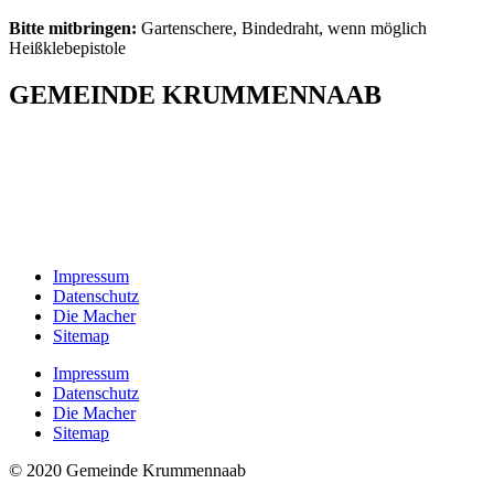
Bitte mitbringen:
Gartenschere, Bindedraht, wenn möglich
Heißklebepistole
GEMEINDE KRUMMENNAAB
Rathaus und Bürgerbüro
Hauptstraße 1
92703 Krummennaab
Tel: 09682 9211-0
E-Mail:
poststelle@krummennaab.de
Impressum
Datenschutz
Die Macher
Sitemap
Impressum
Datenschutz
Die Macher
Sitemap
© 2020 Gemeinde Krummennaab