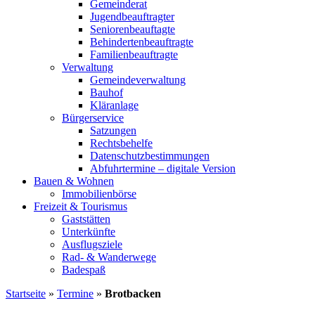
Gemeinderat
Jugendbeauftragter
Seniorenbeauftagte
Behindertenbeauftragte
Familienbeauftragte
Verwaltung
Gemeindeverwaltung
Bauhof
Kläranlage
Bürgerservice
Satzungen
Rechtsbehelfe
Datenschutzbestimmungen
Abfuhrtermine – digitale Version
Bauen & Wohnen
Immobilienbörse
Freizeit & Tourismus
Gaststätten
Unterkünfte
Ausflugsziele
Rad- & Wanderwege
Badespaß
Startseite
»
Termine
»
Brotbacken