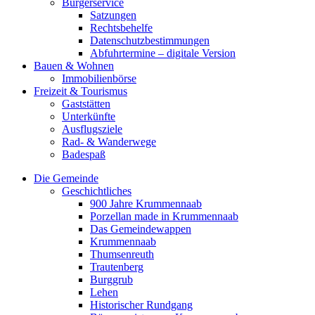
Bürgerservice
Satzungen
Rechtsbehelfe
Datenschutzbestimmungen
Abfuhrtermine – digitale Version
Bauen & Wohnen
Immobilienbörse
Freizeit & Tourismus
Gaststätten
Unterkünfte
Ausflugsziele
Rad- & Wanderwege
Badespaß
Die Gemeinde
Geschichtliches
900 Jahre Krummennaab
Porzellan made in Krummennaab
Das Gemeindewappen
Krummennaab
Thumsenreuth
Trautenberg
Burggrub
Lehen
Historischer Rundgang