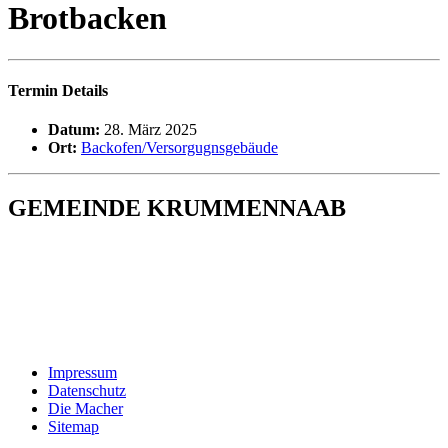
Brotbacken
Termin Details
Datum:
28. März 2025
Ort:
Backofen/Versorgugnsgebäude
GEMEINDE KRUMMENNAAB
Rathaus und Bürgerbüro
Hauptstraße 1
92703 Krummennaab
Tel: 09682 9211-0
E-Mail:
poststelle@krummennaab.de
Impressum
Datenschutz
Die Macher
Sitemap