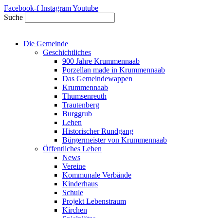
Zum
Facebook-f
Instagram
Youtube
Inhalt
Suche
springen
Die Gemeinde
Geschichtliches
900 Jahre Krummennaab
Porzellan made in Krummennaab
Das Gemeindewappen
Krummennaab
Thumsenreuth
Trautenberg
Burggrub
Lehen
Historischer Rundgang
Bürgermeister von Krummennaab
Öffentliches Leben
News
Vereine
Kommunale Verbände
Kinderhaus
Schule
Projekt Lebenstraum
Kirchen