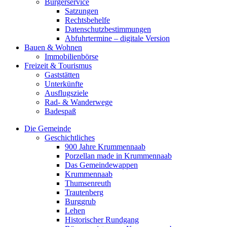
Bürgerservice
Satzungen
Rechtsbehelfe
Datenschutzbestimmungen
Abfuhrtermine – digitale Version
Bauen & Wohnen
Immobilienbörse
Freizeit & Tourismus
Gaststätten
Unterkünfte
Ausflugsziele
Rad- & Wanderwege
Badespaß
Die Gemeinde
Geschichtliches
900 Jahre Krummennaab
Porzellan made in Krummennaab
Das Gemeindewappen
Krummennaab
Thumsenreuth
Trautenberg
Burggrub
Lehen
Historischer Rundgang