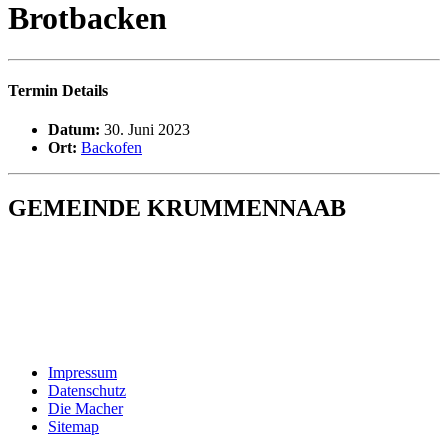
Brotbacken
Termin Details
Datum:
30. Juni 2023
Ort:
Backofen
GEMEINDE KRUMMENNAAB
Rathaus und Bürgerbüro
Hauptstraße 1
92703 Krummennaab
Tel: 09682 9211-0
E-Mail:
poststelle@krummennaab.de
Impressum
Datenschutz
Die Macher
Sitemap