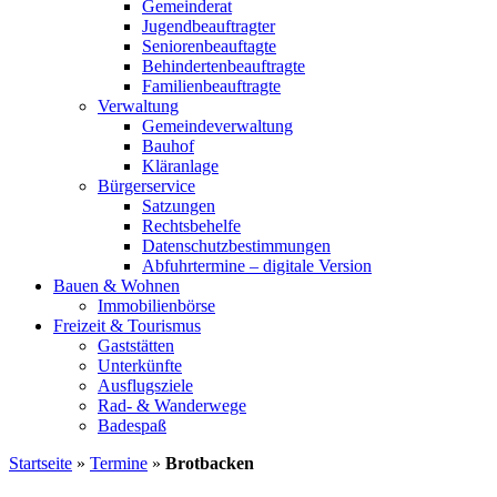
Gemeinderat
Jugendbeauftragter
Seniorenbeauftagte
Behindertenbeauftragte
Familienbeauftragte
Verwaltung
Gemeindeverwaltung
Bauhof
Kläranlage
Bürgerservice
Satzungen
Rechtsbehelfe
Datenschutzbestimmungen
Abfuhrtermine – digitale Version
Bauen & Wohnen
Immobilienbörse
Freizeit & Tourismus
Gaststätten
Unterkünfte
Ausflugsziele
Rad- & Wanderwege
Badespaß
Startseite
»
Termine
»
Brotbacken