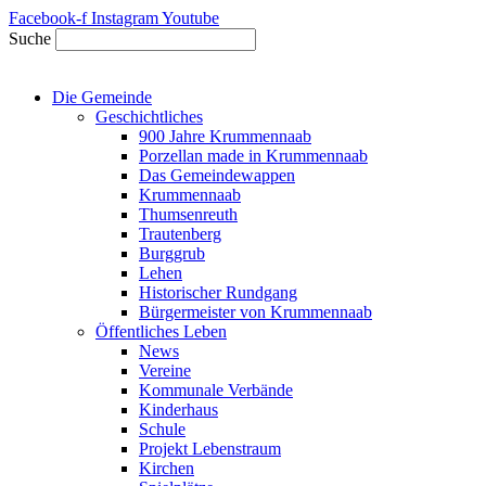
Zum
Facebook-f
Instagram
Youtube
Inhalt
Suche
springen
Die Gemeinde
Geschichtliches
900 Jahre Krummennaab
Porzellan made in Krummennaab
Das Gemeindewappen
Krummennaab
Thumsenreuth
Trautenberg
Burggrub
Lehen
Historischer Rundgang
Bürgermeister von Krummennaab
Öffentliches Leben
News
Vereine
Kommunale Verbände
Kinderhaus
Schule
Projekt Lebenstraum
Kirchen