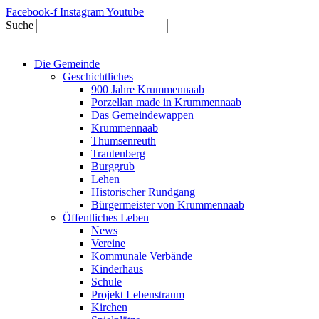
Zum
Facebook-f
Instagram
Youtube
Inhalt
Suche
springen
Die Gemeinde
Geschichtliches
900 Jahre Krummennaab
Porzellan made in Krummennaab
Das Gemeindewappen
Krummennaab
Thumsenreuth
Trautenberg
Burggrub
Lehen
Historischer Rundgang
Bürgermeister von Krummennaab
Öffentliches Leben
News
Vereine
Kommunale Verbände
Kinderhaus
Schule
Projekt Lebenstraum
Kirchen