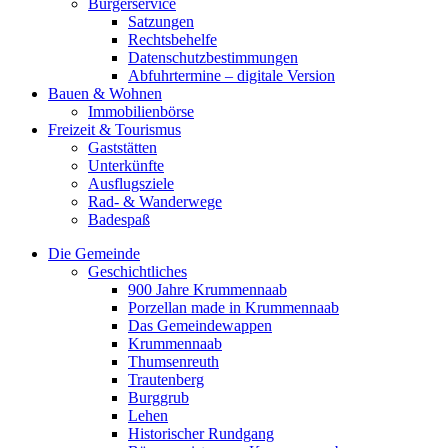
Bürgerservice
Satzungen
Rechtsbehelfe
Datenschutzbestimmungen
Abfuhrtermine – digitale Version
Bauen & Wohnen
Immobilienbörse
Freizeit & Tourismus
Gaststätten
Unterkünfte
Ausflugsziele
Rad- & Wanderwege
Badespaß
Die Gemeinde
Geschichtliches
900 Jahre Krummennaab
Porzellan made in Krummennaab
Das Gemeindewappen
Krummennaab
Thumsenreuth
Trautenberg
Burggrub
Lehen
Historischer Rundgang