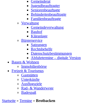
Gemeinderat
Jugendbeauftragter
Seniorenbeauftagte
Behindertenbeauftragte
Familienbeauftragte
Verwaltung
Gemeindeverwaltung
Bauhof
Kläranlage
Bürgerservice
Satzungen
Rechtsbehelfe
Datenschutzbestimmungen
Abfuhrtermine – digitale Version
Bauen & Wohnen
Immobilienbörse
Freizeit & Tourismus
Gaststätten
Unterkünfte
Ausflugsziele
Rad- & Wanderwege
Badespaß
Startseite
»
Termine
»
Brotbacken