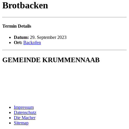
Brotbacken
Termin Details
Datum:
29. September 2023
Ort:
Backofen
GEMEINDE KRUMMENNAAB
Rathaus und Bürgerbüro
Hauptstraße 1
92703 Krummennaab
Tel: 09682 9211-0
E-Mail:
poststelle@krummennaab.de
Impressum
Datenschutz
Die Macher
Sitemap