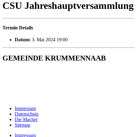
CSU Jahreshauptversammlung
Termin Details
Datum:
3. Mai 2024 19:00
GEMEINDE KRUMMENNAAB
Rathaus und Bürgerbüro
Hauptstraße 1
92703 Krummennaab
Tel: 09682 9211-0
E-Mail:
poststelle@krummennaab.de
Impressum
Datenschutz
Die Macher
Sitemap
Impressum