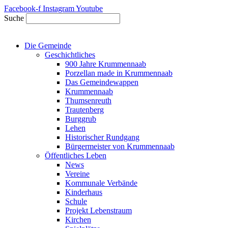
Zum
Facebook-f
Instagram
Youtube
Inhalt
Suche
springen
Die Gemeinde
Geschichtliches
900 Jahre Krummennaab
Porzellan made in Krummennaab
Das Gemeindewappen
Krummennaab
Thumsenreuth
Trautenberg
Burggrub
Lehen
Historischer Rundgang
Bürgermeister von Krummennaab
Öffentliches Leben
News
Vereine
Kommunale Verbände
Kinderhaus
Schule
Projekt Lebenstraum
Kirchen