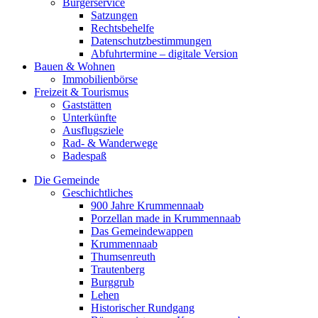
Bürgerservice
Satzungen
Rechtsbehelfe
Datenschutzbestimmungen
Abfuhrtermine – digitale Version
Bauen & Wohnen
Immobilienbörse
Freizeit & Tourismus
Gaststätten
Unterkünfte
Ausflugsziele
Rad- & Wanderwege
Badespaß
Die Gemeinde
Geschichtliches
900 Jahre Krummennaab
Porzellan made in Krummennaab
Das Gemeindewappen
Krummennaab
Thumsenreuth
Trautenberg
Burggrub
Lehen
Historischer Rundgang