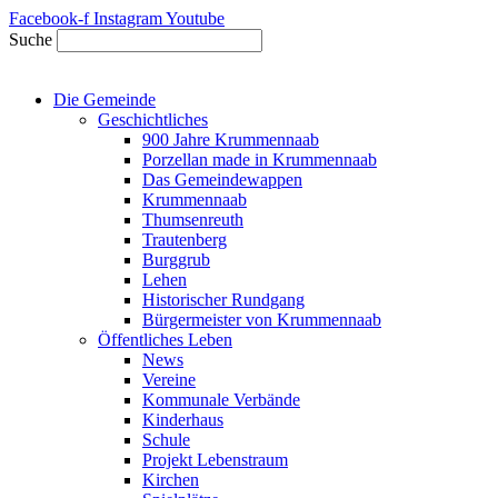
Zum
Facebook-f
Instagram
Youtube
Inhalt
Suche
springen
Die Gemeinde
Geschichtliches
900 Jahre Krummennaab
Porzellan made in Krummennaab
Das Gemeindewappen
Krummennaab
Thumsenreuth
Trautenberg
Burggrub
Lehen
Historischer Rundgang
Bürgermeister von Krummennaab
Öffentliches Leben
News
Vereine
Kommunale Verbände
Kinderhaus
Schule
Projekt Lebenstraum
Kirchen