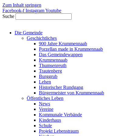
Zum Inhalt springen
Facebook-f
Instagram
Youtube
Suche
Die Gemeinde
Geschichtliches
900 Jahre Krummennaab
Porzellan made in Krummennaab
Das Gemeindewappen
Krummennaab
Thumsenreuth
Trautenberg
Burggrub
Lehen
Historischer Rundgang
Bürgermeister von Krummennaab
Öffentliches Leben
News
Vereine
Kommunale Verbände
Kinderhaus
Schule
Projekt Lebenstraum