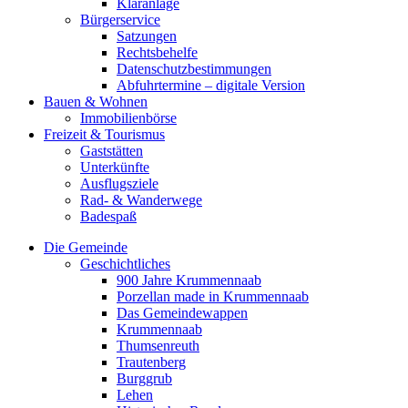
Kläranlage
Bürgerservice
Satzungen
Rechtsbehelfe
Datenschutzbestimmungen
Abfuhrtermine – digitale Version
Bauen & Wohnen
Immobilienbörse
Freizeit & Tourismus
Gaststätten
Unterkünfte
Ausflugsziele
Rad- & Wanderwege
Badespaß
Die Gemeinde
Geschichtliches
900 Jahre Krummennaab
Porzellan made in Krummennaab
Das Gemeindewappen
Krummennaab
Thumsenreuth
Trautenberg
Burggrub
Lehen