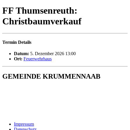
FF Thumsenreuth:
Christbaumverkauf
Termin Details
Datum:
5. Dezember 2026 13:00
Ort:
Feuerwehrhaus
GEMEINDE KRUMMENNAAB
Rathaus und Bürgerbüro
Hauptstraße 1
92703 Krummennaab
Tel: 09682 9211-0
E-Mail:
poststelle@krummennaab.de
Impressum
Datenschutz