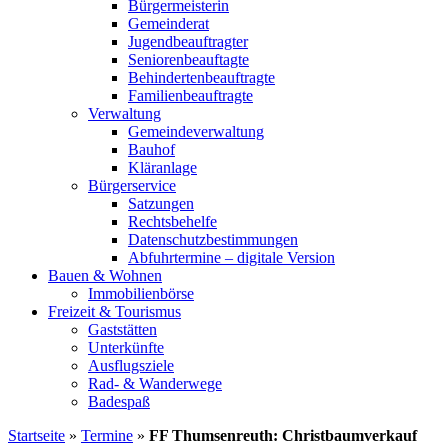
Bürgermeisterin
Gemeinderat
Jugendbeauftragter
Seniorenbeauftagte
Behindertenbeauftragte
Familienbeauftragte
Verwaltung
Gemeindeverwaltung
Bauhof
Kläranlage
Bürgerservice
Satzungen
Rechtsbehelfe
Datenschutzbestimmungen
Abfuhrtermine – digitale Version
Bauen & Wohnen
Immobilienbörse
Freizeit & Tourismus
Gaststätten
Unterkünfte
Ausflugsziele
Rad- & Wanderwege
Badespaß
Startseite
»
Termine
»
FF Thumsenreuth: Christbaumverkauf