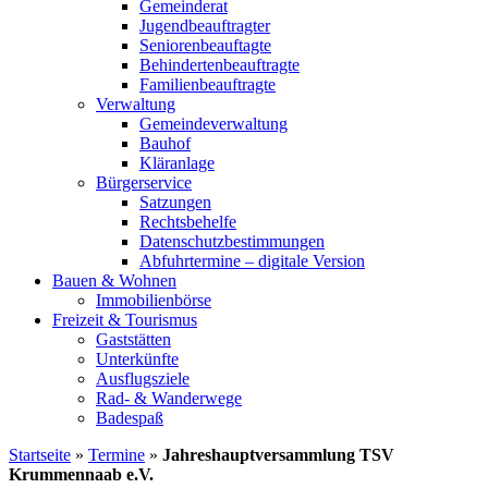
Gemeinderat
Jugendbeauftragter
Seniorenbeauftagte
Behindertenbeauftragte
Familienbeauftragte
Verwaltung
Gemeindeverwaltung
Bauhof
Kläranlage
Bürgerservice
Satzungen
Rechtsbehelfe
Datenschutzbestimmungen
Abfuhrtermine – digitale Version
Bauen & Wohnen
Immobilienbörse
Freizeit & Tourismus
Gaststätten
Unterkünfte
Ausflugsziele
Rad- & Wanderwege
Badespaß
Startseite
»
Termine
»
Jahreshauptversammlung TSV
Krummennaab e.V.