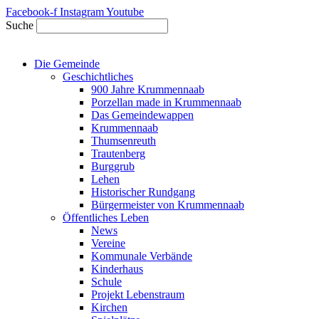
Zum
Facebook-f
Instagram
Youtube
Inhalt
Suche
springen
Die Gemeinde
Geschichtliches
900 Jahre Krummennaab
Porzellan made in Krummennaab
Das Gemeindewappen
Krummennaab
Thumsenreuth
Trautenberg
Burggrub
Lehen
Historischer Rundgang
Bürgermeister von Krummennaab
Öffentliches Leben
News
Vereine
Kommunale Verbände
Kinderhaus
Schule
Projekt Lebenstraum
Kirchen