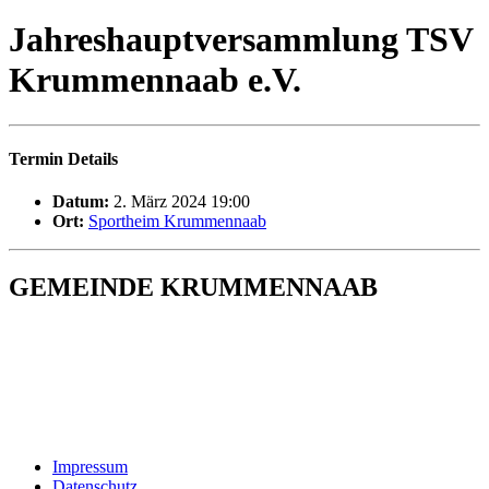
Jahreshauptversammlung TSV
Krummennaab e.V.
Termin Details
Datum:
2. März 2024 19:00
Ort:
Sportheim Krummennaab
GEMEINDE KRUMMENNAAB
Rathaus und Bürgerbüro
Hauptstraße 1
92703 Krummennaab
Tel: 09682 9211-0
E-Mail:
poststelle@krummennaab.de
Impressum
Datenschutz