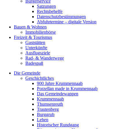
Bürgerservice
Satzungen
Rechtsbehelfe
Datenschutzbestimmungen
Abfuhrtermine – digitale Version
Bauen & Wohnen
Immobilienbörse
Freizeit & Tourismus
Gaststätten
Unterkünfte
Ausflugsziele
Rad- & Wanderwege
Badespaß
Die Gemeinde
Geschichtliches
900 Jahre Krummennaab
Porzellan made in Krummennaab
Das Gemeindewappen
Krummennaab
Thumsenreuth
Trautenberg
Burggrub
Lehen
Historischer Rundgang