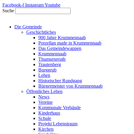
Zum
Facebook-f
Instagram
Youtube
Inhalt
Suche
springen
Die Gemeinde
Geschichtliches
900 Jahre Krummennaab
Porzellan made in Krummennaab
Das Gemeindewappen
Krummennaab
Thumsenreuth
Trautenberg
Burggrub
Lehen
Historischer Rundgang
Bürgermeister von Krummennaab
Öffentliches Leben
News
Vereine
Kommunale Verbände
Kinderhaus
Schule
Projekt Lebenstraum
Kirchen