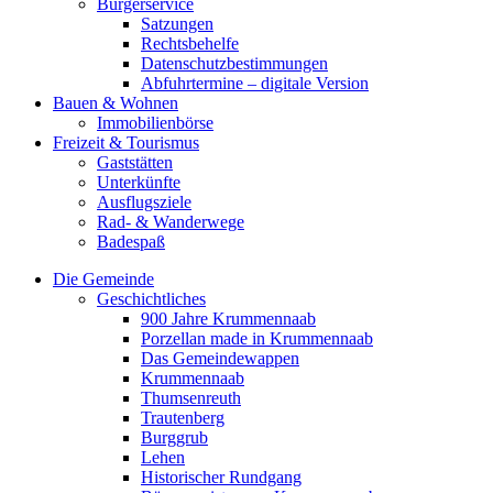
Bürgerservice
Satzungen
Rechtsbehelfe
Datenschutzbestimmungen
Abfuhrtermine – digitale Version
Bauen & Wohnen
Immobilienbörse
Freizeit & Tourismus
Gaststätten
Unterkünfte
Ausflugsziele
Rad- & Wanderwege
Badespaß
Die Gemeinde
Geschichtliches
900 Jahre Krummennaab
Porzellan made in Krummennaab
Das Gemeindewappen
Krummennaab
Thumsenreuth
Trautenberg
Burggrub
Lehen
Historischer Rundgang