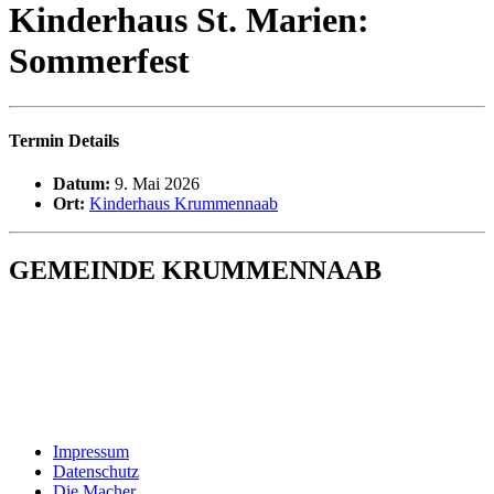
Kinderhaus St. Marien:
Sommerfest
Termin Details
Datum:
9. Mai 2026
Ort:
Kinderhaus Krummennaab
GEMEINDE KRUMMENNAAB
Rathaus und Bürgerbüro
Hauptstraße 1
92703 Krummennaab
Tel: 09682 9211-0
E-Mail:
poststelle@krummennaab.de
Impressum
Datenschutz
Die Macher