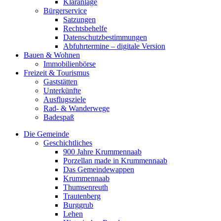
Kläranlage
Bürgerservice
Satzungen
Rechtsbehelfe
Datenschutzbestimmungen
Abfuhrtermine – digitale Version
Bauen & Wohnen
Immobilienbörse
Freizeit & Tourismus
Gaststätten
Unterkünfte
Ausflugsziele
Rad- & Wanderwege
Badespaß
Die Gemeinde
Geschichtliches
900 Jahre Krummennaab
Porzellan made in Krummennaab
Das Gemeindewappen
Krummennaab
Thumsenreuth
Trautenberg
Burggrub
Lehen