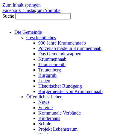
Zum Inhalt springen
Facebook-f
Instagram
Youtube
Suche
Die Gemeinde
Geschichtliches
900 Jahre Krummennaab
Porzellan made in Krummennaab
Das Gemeindewappen
Krummennaab
Thumsenreuth
Trautenberg
Burggrub
Lehen
Historischer Rundgang
Bürgermeister von Krummennaab
Öffentliches Leben
News
Vereine
Kommunale Verbände
Kinderhaus
Schule
Projekt Lebenstraum