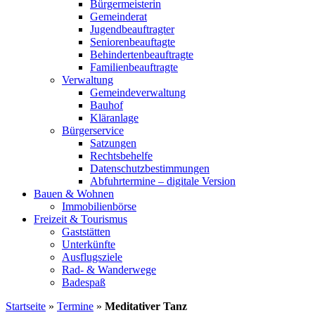
Bürgermeisterin
Gemeinderat
Jugendbeauftragter
Seniorenbeauftagte
Behindertenbeauftragte
Familienbeauftragte
Verwaltung
Gemeindeverwaltung
Bauhof
Kläranlage
Bürgerservice
Satzungen
Rechtsbehelfe
Datenschutzbestimmungen
Abfuhrtermine – digitale Version
Bauen & Wohnen
Immobilienbörse
Freizeit & Tourismus
Gaststätten
Unterkünfte
Ausflugsziele
Rad- & Wanderwege
Badespaß
Startseite
»
Termine
»
Meditativer Tanz