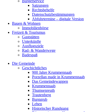
Bürgerservice
Satzungen
Rechtsbehelfe
Datenschutzbestimmungen
Abfuhrtermine – digitale Version
Bauen & Wohnen
Immobilienbörse
Freizeit & Tourismus
Gaststätten
Unterkünfte
Ausflugsziele
Rad- & Wanderwege
Badespaß
Die Gemeinde
Geschichtliches
900 Jahre Krummennaab
Porzellan made in Krummennaab
Das Gemeindewappen
Krummennaab
Thumsenreuth
Trautenberg
Burggrub
Lehen
Historischer Rundgang