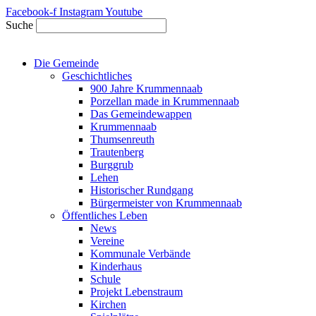
Zum
Facebook-f
Instagram
Youtube
Inhalt
Suche
springen
Die Gemeinde
Geschichtliches
900 Jahre Krummennaab
Porzellan made in Krummennaab
Das Gemeindewappen
Krummennaab
Thumsenreuth
Trautenberg
Burggrub
Lehen
Historischer Rundgang
Bürgermeister von Krummennaab
Öffentliches Leben
News
Vereine
Kommunale Verbände
Kinderhaus
Schule
Projekt Lebenstraum
Kirchen