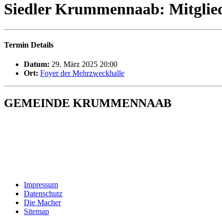
Siedler Krummennaab: Mitglie
Termin Details
Datum:
29. März 2025 20:00
Ort:
Foyer der Mehrzweckhalle
GEMEINDE KRUMMENNAAB
Rathaus und Bürgerbüro
Hauptstraße 1
92703 Krummennaab
Tel: 09682 9211-0
E-Mail:
poststelle@krummennaab.de
Impressum
Datenschutz
Die Macher
Sitemap