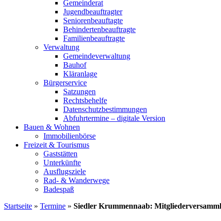
Gemeinderat
Jugendbeauftragter
Seniorenbeauftagte
Behindertenbeauftragte
Familienbeauftragte
Verwaltung
Gemeindeverwaltung
Bauhof
Kläranlage
Bürgerservice
Satzungen
Rechtsbehelfe
Datenschutzbestimmungen
Abfuhrtermine – digitale Version
Bauen & Wohnen
Immobilienbörse
Freizeit & Tourismus
Gaststätten
Unterkünfte
Ausflugsziele
Rad- & Wanderwege
Badespaß
Startseite
»
Termine
»
Siedler Krummennaab: Mitgliederversamm