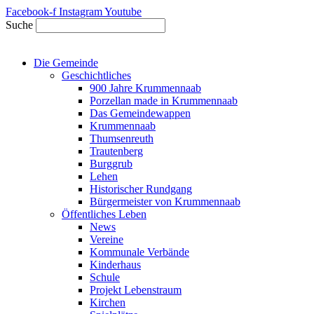
Zum
Facebook-f
Instagram
Youtube
Inhalt
Suche
springen
Die Gemeinde
Geschichtliches
900 Jahre Krummennaab
Porzellan made in Krummennaab
Das Gemeindewappen
Krummennaab
Thumsenreuth
Trautenberg
Burggrub
Lehen
Historischer Rundgang
Bürgermeister von Krummennaab
Öffentliches Leben
News
Vereine
Kommunale Verbände
Kinderhaus
Schule
Projekt Lebenstraum
Kirchen