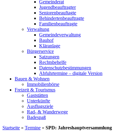
Gemeinderat
Jugendbeauftragter
Seniorenbeauftagte
Behindertenbeauftragte
Familienbeauftragte
Verwaltung
Gemeindeverwaltung
Bauhof
Kläranlage
Bürgerservice
Satzungen
Rechtsbehelfe
Datenschutzbestimmungen
Abfuhrtermine – digitale Version
Bauen & Wohnen
Immobilienbörse
Freizeit & Tourismus
Gaststätten
Unterkünfte
Ausflugsziele
Rad- & Wanderwege
Badespaß
Startseite
»
Termine
»
SPD: Jahreshauptversammlung