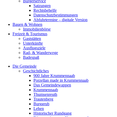
Bürgerservice
Satzungen
Rechtsbehelfe
Datenschutzbestimmungen
Abfuhrtermine – digitale Version
Bauen & Wohnen
Immobilienbörse
Freizeit & Tourismus
Gaststätten
Unterkünfte
Ausflugsziele
Rad- & Wanderwege
Badespaß
Die Gemeinde
Geschichtliches
900 Jahre Krummennaab
Porzellan made in Krummennaab
Das Gemeindewappen
Krummennaab
Thumsenreuth
Trautenberg
Burggrub
Lehen
Historischer Rundgang