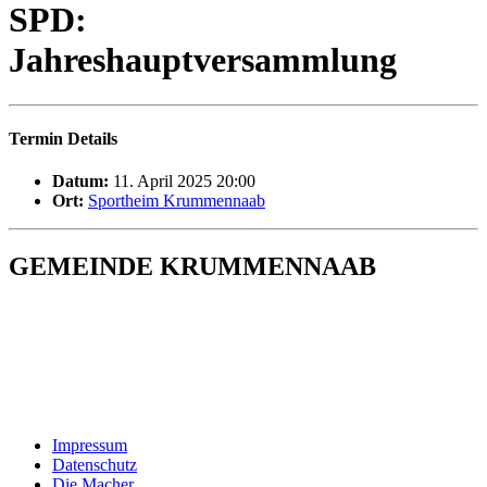
SPD:
Jahreshauptversammlung
Termin Details
Datum:
11. April 2025 20:00
Ort:
Sportheim Krummennaab
GEMEINDE KRUMMENNAAB
Rathaus und Bürgerbüro
Hauptstraße 1
92703 Krummennaab
Tel: 09682 9211-0
E-Mail:
poststelle@krummennaab.de
Impressum
Datenschutz
Die Macher