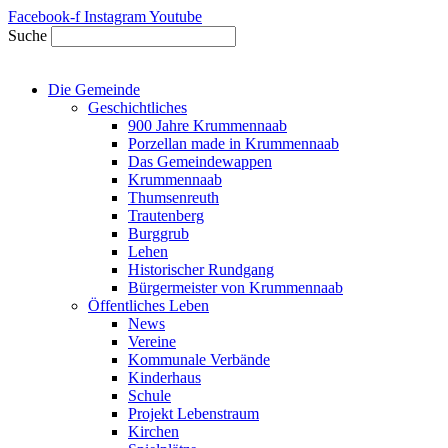
Zum
Facebook-f
Instagram
Youtube
Inhalt
Suche
springen
Die Gemeinde
Geschichtliches
900 Jahre Krummennaab
Porzellan made in Krummennaab
Das Gemeindewappen
Krummennaab
Thumsenreuth
Trautenberg
Burggrub
Lehen
Historischer Rundgang
Bürgermeister von Krummennaab
Öffentliches Leben
News
Vereine
Kommunale Verbände
Kinderhaus
Schule
Projekt Lebenstraum
Kirchen