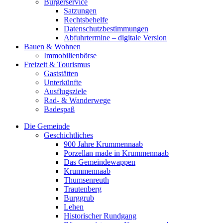
Bürgerservice
Satzungen
Rechtsbehelfe
Datenschutzbestimmungen
Abfuhrtermine – digitale Version
Bauen & Wohnen
Immobilienbörse
Freizeit & Tourismus
Gaststätten
Unterkünfte
Ausflugsziele
Rad- & Wanderwege
Badespaß
Die Gemeinde
Geschichtliches
900 Jahre Krummennaab
Porzellan made in Krummennaab
Das Gemeindewappen
Krummennaab
Thumsenreuth
Trautenberg
Burggrub
Lehen
Historischer Rundgang