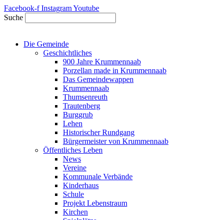
Zum
Facebook-f
Instagram
Youtube
Inhalt
Suche
springen
Die Gemeinde
Geschichtliches
900 Jahre Krummennaab
Porzellan made in Krummennaab
Das Gemeindewappen
Krummennaab
Thumsenreuth
Trautenberg
Burggrub
Lehen
Historischer Rundgang
Bürgermeister von Krummennaab
Öffentliches Leben
News
Vereine
Kommunale Verbände
Kinderhaus
Schule
Projekt Lebenstraum
Kirchen