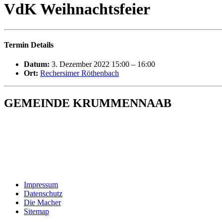
VdK Weihnachtsfeier
Termin Details
Datum:
3. Dezember 2022 15:00
–
16:00
Ort:
Rechersimer Röthenbach
GEMEINDE KRUMMENNAAB
Rathaus und Bürgerbüro
Hauptstraße 1
92703 Krummennaab
Tel: 09682 9211-0
E-Mail:
poststelle@krummennaab.de
Impressum
Datenschutz
Die Macher
Sitemap