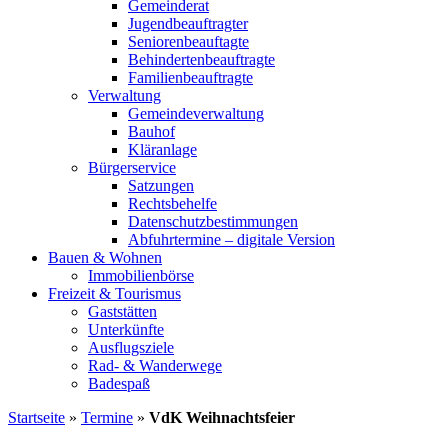
Gemeinderat
Jugendbeauftragter
Seniorenbeauftagte
Behindertenbeauftragte
Familienbeauftragte
Verwaltung
Gemeindeverwaltung
Bauhof
Kläranlage
Bürgerservice
Satzungen
Rechtsbehelfe
Datenschutzbestimmungen
Abfuhrtermine – digitale Version
Bauen & Wohnen
Immobilienbörse
Freizeit & Tourismus
Gaststätten
Unterkünfte
Ausflugsziele
Rad- & Wanderwege
Badespaß
Startseite
»
Termine
»
VdK Weihnachtsfeier