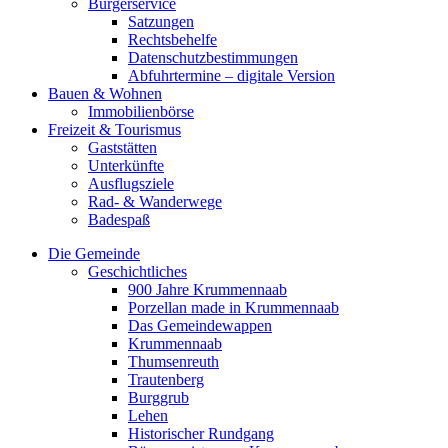
Bürgerservice
Satzungen
Rechtsbehelfe
Datenschutzbestimmungen
Abfuhrtermine – digitale Version
Bauen & Wohnen
Immobilienbörse
Freizeit & Tourismus
Gaststätten
Unterkünfte
Ausflugsziele
Rad- & Wanderwege
Badespaß
Die Gemeinde
Geschichtliches
900 Jahre Krummennaab
Porzellan made in Krummennaab
Das Gemeindewappen
Krummennaab
Thumsenreuth
Trautenberg
Burggrub
Lehen
Historischer Rundgang