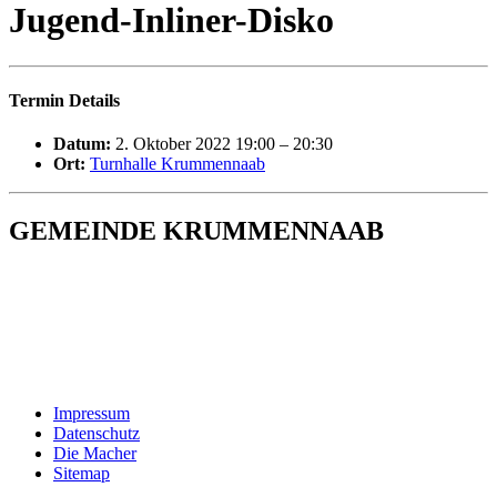
Jugend-Inliner-Disko
Termin Details
Datum:
2. Oktober 2022 19:00
–
20:30
Ort:
Turnhalle Krummennaab
GEMEINDE KRUMMENNAAB
Rathaus und Bürgerbüro
Hauptstraße 1
92703 Krummennaab
Tel: 09682 9211-0
E-Mail:
poststelle@krummennaab.de
Impressum
Datenschutz
Die Macher
Sitemap