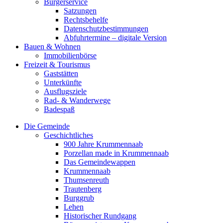
Bürgerservice
Satzungen
Rechtsbehelfe
Datenschutzbestimmungen
Abfuhrtermine – digitale Version
Bauen & Wohnen
Immobilienbörse
Freizeit & Tourismus
Gaststätten
Unterkünfte
Ausflugsziele
Rad- & Wanderwege
Badespaß
Die Gemeinde
Geschichtliches
900 Jahre Krummennaab
Porzellan made in Krummennaab
Das Gemeindewappen
Krummennaab
Thumsenreuth
Trautenberg
Burggrub
Lehen
Historischer Rundgang