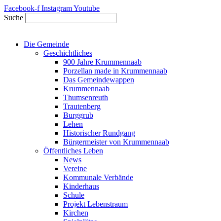
Zum
Facebook-f
Instagram
Youtube
Inhalt
Suche
springen
Die Gemeinde
Geschichtliches
900 Jahre Krummennaab
Porzellan made in Krummennaab
Das Gemeindewappen
Krummennaab
Thumsenreuth
Trautenberg
Burggrub
Lehen
Historischer Rundgang
Bürgermeister von Krummennaab
Öffentliches Leben
News
Vereine
Kommunale Verbände
Kinderhaus
Schule
Projekt Lebenstraum
Kirchen