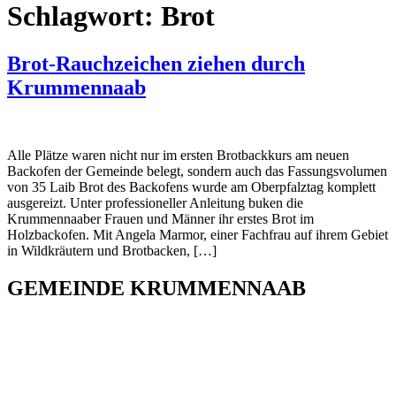
Schlagwort:
Brot
Brot-Rauchzeichen ziehen durch
Krummennaab
Alle Plätze waren nicht nur im ersten Brotbackkurs am neuen
Backofen der Gemeinde belegt, sondern auch das Fassungsvolumen
von 35 Laib Brot des Backofens wurde am Oberpfalztag komplett
ausgereizt. Unter professioneller Anleitung buken die
Krummennaaber Frauen und Männer ihr erstes Brot im
Holzbackofen. Mit Angela Marmor, einer Fachfrau auf ihrem Gebiet
in Wildkräutern und Brotbacken, […]
GEMEINDE KRUMMENNAAB
Rathaus und Bürgerbüro
Hauptstraße 1
92703 Krummennaab
Tel: 09682 9211-0