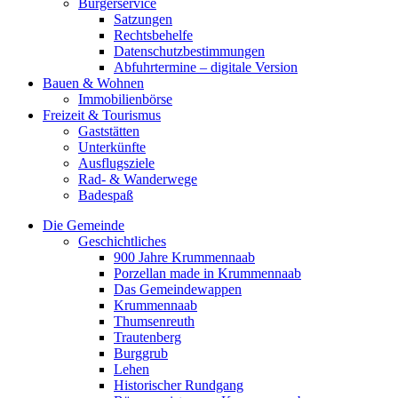
Bürgerservice
Satzungen
Rechtsbehelfe
Datenschutzbestimmungen
Abfuhrtermine – digitale Version
Bauen & Wohnen
Immobilienbörse
Freizeit & Tourismus
Gaststätten
Unterkünfte
Ausflugsziele
Rad- & Wanderwege
Badespaß
Die Gemeinde
Geschichtliches
900 Jahre Krummennaab
Porzellan made in Krummennaab
Das Gemeindewappen
Krummennaab
Thumsenreuth
Trautenberg
Burggrub
Lehen
Historischer Rundgang