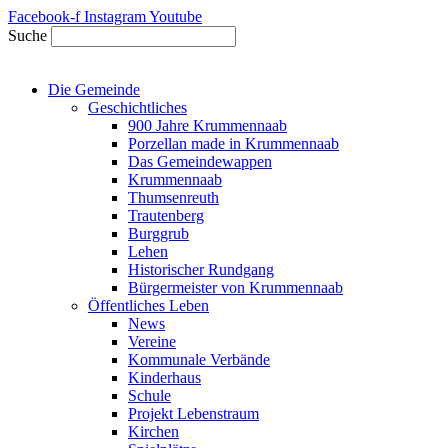
Zum
Facebook-f
Instagram
Youtube
Inhalt
Suche
springen
Die Gemeinde
Geschichtliches
900 Jahre Krummennaab
Porzellan made in Krummennaab
Das Gemeindewappen
Krummennaab
Thumsenreuth
Trautenberg
Burggrub
Lehen
Historischer Rundgang
Bürgermeister von Krummennaab
Öffentliches Leben
News
Vereine
Kommunale Verbände
Kinderhaus
Schule
Projekt Lebenstraum
Kirchen