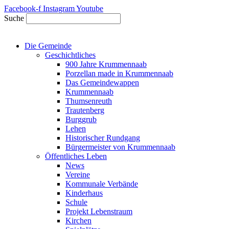
Zum
Facebook-f
Instagram
Youtube
Inhalt
Suche
springen
Die Gemeinde
Geschichtliches
900 Jahre Krummennaab
Porzellan made in Krummennaab
Das Gemeindewappen
Krummennaab
Thumsenreuth
Trautenberg
Burggrub
Lehen
Historischer Rundgang
Bürgermeister von Krummennaab
Öffentliches Leben
News
Vereine
Kommunale Verbände
Kinderhaus
Schule
Projekt Lebenstraum
Kirchen