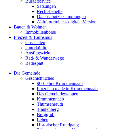
Bürgerservice
Satzungen
Rechtsbehelfe
Datenschutzbestimmungen
Abfuhrtermine – digitale Version
Bauen & Wohnen
Immobilienbörse
Freizeit & Tourismus
Gaststätten
Unterkünfte
Ausflugsziele
Rad- & Wanderwege
Badespaß
Die Gemeinde
Geschichtliches
900 Jahre Krummennaab
Porzellan made in Krummennaab
Das Gemeindewappen
Krummennaab
Thumsenreuth
Trautenberg
Burggrub
Lehen
Historischer Rundgang