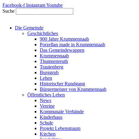
Zum
Facebook-f
Instagram
Youtube
Inhalt
Suche
springen
Die Gemeinde
Geschichtliches
900 Jahre Krummennaab
Porzellan made in Krummennaab
Das Gemeindewappen
Krummennaab
Thumsenreuth
Trautenberg
Burggrub
Lehen
Historischer Rundgang
Bürgermeister von Krummennaab
Öffentliches Leben
News
Vereine
Kommunale Verbände
Kinderhaus
Schule
Projekt Lebenstraum
Kirchen