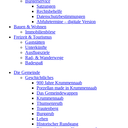
Bürgerservice
Satzungen
Rechtsbehelfe
Datenschutzbestimmungen
Abfuhrtermine – digitale Version
Bauen & Wohnen
Immobilienbörse
Freizeit & Tourismus
Gaststätten
Unterkünfte
Ausflugsziele
Rad- & Wanderwege
Badespaß
Die Gemeinde
Geschichtliches
900 Jahre Krummennaab
Porzellan made in Krummennaab
Das Gemeindewappen
Krummennaab
Thumsenreuth
Trautenberg
Burggrub
Lehen
Historischer Rundgang