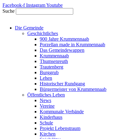
Zum
Facebook-f
Instagram
Youtube
Inhalt
Suche
springen
Die Gemeinde
Geschichtliches
900 Jahre Krummennaab
Porzellan made in Krummennaab
Das Gemeindewappen
Krummennaab
Thumsenreuth
Trautenberg
Burggrub
Lehen
Historischer Rundgang
Bürgermeister von Krummennaab
Öffentliches Leben
News
Vereine
Kommunale Verbände
Kinderhaus
Schule
Projekt Lebenstraum
Kirchen