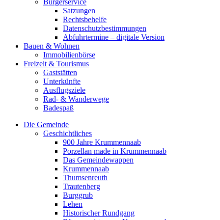
Bürgerservice
Satzungen
Rechtsbehelfe
Datenschutzbestimmungen
Abfuhrtermine – digitale Version
Bauen & Wohnen
Immobilienbörse
Freizeit & Tourismus
Gaststätten
Unterkünfte
Ausflugsziele
Rad- & Wanderwege
Badespaß
Die Gemeinde
Geschichtliches
900 Jahre Krummennaab
Porzellan made in Krummennaab
Das Gemeindewappen
Krummennaab
Thumsenreuth
Trautenberg
Burggrub
Lehen
Historischer Rundgang