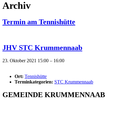
Archiv
Termin am
Tennishütte
JHV STC Krummennaab
23. Oktober 2021 15:00
–
16:00
Ort:
Tennishütte
Terminkategorien:
STC Krummennaab
GEMEINDE KRUMMENNAAB
Rathaus und Bürgerbüro
Hauptstraße 1
92703 Krummennaab
Tel: 09682 9211-0
E-Mail:
poststelle@krummennaab.de