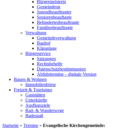
Bürgermeisterin
Gemeinderat
Jugendbeauftragter
Seniorenbeauftagte
Behindertenbeauftragte
Familienbeauftragte
Verwaltung
Gemeindeverwaltung
Bauhof
Kläranlage
Bürgerservice
Satzungen
Rechtsbehelfe
Datenschutzbestimmungen
Abfuhrtermine – digitale Version
Bauen & Wohnen
Immobilienbörse
Freizeit & Tourismus
Gaststätten
Unterkünfte
Ausflugsziele
Rad- & Wanderwege
Badespaß
Startseite
»
Termine
»
Evangelische Kirchengemeinde: