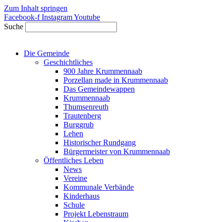
Zum Inhalt springen
Facebook-f
Instagram
Youtube
Suche
Die Gemeinde
Geschichtliches
900 Jahre Krummennaab
Porzellan made in Krummennaab
Das Gemeindewappen
Krummennaab
Thumsenreuth
Trautenberg
Burggrub
Lehen
Historischer Rundgang
Bürgermeister von Krummennaab
Öffentliches Leben
News
Vereine
Kommunale Verbände
Kinderhaus
Schule
Projekt Lebenstraum