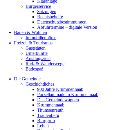
Kläranlage
Bürgerservice
Satzungen
Rechtsbehelfe
Datenschutzbestimmungen
Abfuhrtermine – digitale Version
Bauen & Wohnen
Immobilienbörse
Freizeit & Tourismus
Gaststätten
Unterkünfte
Ausflugsziele
Rad- & Wanderwege
Badespaß
Die Gemeinde
Geschichtliches
900 Jahre Krummennaab
Porzellan made in Krummennaab
Das Gemeindewappen
Krummennaab
Thumsenreuth
Trautenberg
Burggrub
Lehen