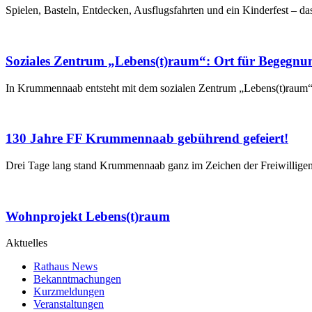
Spielen, Basteln, Entdecken, Ausflugsfahrten und ein Kinderfest – da
Soziales Zentrum „Lebens(t)raum“: Ort für Begegnu
In Krummennaab entsteht mit dem sozialen Zentrum „Lebens(t)raum“ 
130 Jahre FF Krummennaab gebührend gefeiert!
Drei Tage lang stand Krummennaab ganz im Zeichen der Freiwillig
Wohnprojekt Lebens(t)raum
Aktuelles
Rathaus News
Bekanntmachungen
Kurzmeldungen
Veranstaltungen