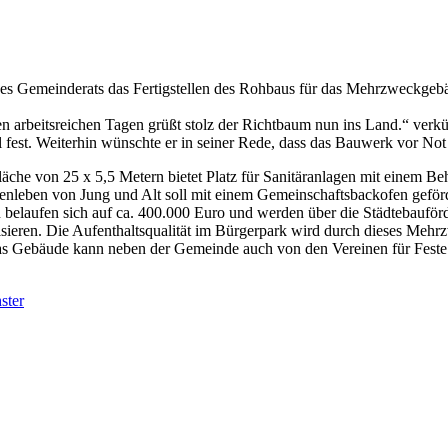
 des Gemeinderats das Fertigstellen des Rohbaus für das Mehrzweckgeb
ten arbeitsreichen Tagen grüßt stolz der Richtbaum nun ins Land.“ ve
est. Weiterhin wünschte er in seiner Rede, dass das Bauwerk vor Not
äche von 25 x 5,5 Metern bietet Platz für Sanitäranlagen mit einem 
enleben von Jung und Alt soll mit einem Gemeinschaftsbackofen geförd
belaufen sich auf ca. 400.000 Euro und werden über die Städtebauför
ieren. Die Aufenthaltsqualität im Bürgerpark wird durch dieses Mehrzw
Das Gebäude kann neben der Gemeinde auch von den Vereinen für Fest
ster