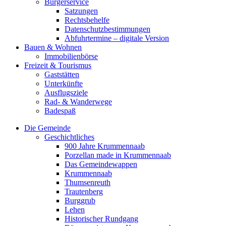
Bürgerservice
Satzungen
Rechtsbehelfe
Datenschutzbestimmungen
Abfuhrtermine – digitale Version
Bauen & Wohnen
Immobilienbörse
Freizeit & Tourismus
Gaststätten
Unterkünfte
Ausflugsziele
Rad- & Wanderwege
Badespaß
Die Gemeinde
Geschichtliches
900 Jahre Krummennaab
Porzellan made in Krummennaab
Das Gemeindewappen
Krummennaab
Thumsenreuth
Trautenberg
Burggrub
Lehen
Historischer Rundgang