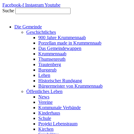
Zum
Facebook-f
Instagram
Youtube
Inhalt
Suche
springen
Die Gemeinde
Geschichtliches
900 Jahre Krummennaab
Porzellan made in Krummennaab
Das Gemeindewappen
Krummennaab
Thumsenreuth
Trautenberg
Burggrub
Lehen
Historischer Rundgang
Bürgermeister von Krummennaab
Öffentliches Leben
News
Vereine
Kommunale Verbände
Kinderhaus
Schule
Projekt Lebenstraum
Kirchen