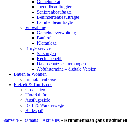
Gemeinderat
Jugendbeauftragter
Seniorenbeauftagte
Behindertenbeauftragte
Familienbeauftragte
Verwaltung
Gemeindeverwaltung
Bauhof
Kläranlage
Bürgerservice
Satzungen
Rechtsbehelfe
Datenschutzbestimmungen
Abfuhrtermine – digitale Version
Bauen & Wohnen
Immobilienbörse
Freizeit & Tourismus
Gaststätten
Unterkünfte
Ausflugsziele
Rad- & Wanderwege
Badespaß
Startseite
»
Rathaus
»
Aktuelles
»
Krummennaab ganz traditionell