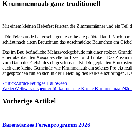
Krummennaab ganz traditionell
Mit einem kleinen Hebefest feierten die Zimmermänner und ein Teil
„Die Feierstunde hat geschlagen, es ruhe die geübte Hand. Nach har
schlägt nach altem Brauchtum das geschmückte Bäumchen am Giebel f
Das im Bau befindliche Mehrzweckgebäude mit einer stolzen Grundfl
einer überdachten Ausgabestelle für Essen und Trinken. Das Zusamm
vom Dach des Gebäudes eingeschlossen ist. Die geplanten Baukosten 
auch eine kleine Gemeinde wie Krummenaab ein solches Projekt realis
angesprochen fühlen sich in der Belebung des Parks einzubringen. 
Zurück
Zurück
Feuriges Halloween
Weiter
Weihwasserspender für katholische Kirche Krummennaab
Näch
Vorherige Artikel
Bärenstarkes Ferienprogramm 2026