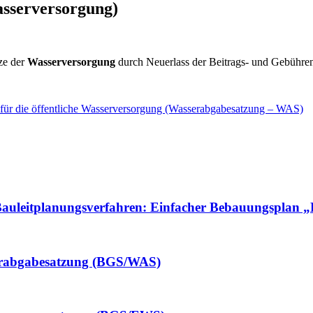
asserversorgung)
ze der
Wasserversorgung
durch Neuerlass der Beitrags- und Gebühr
für die öffentliche Wasserversorgung (Wasserabgabesatzung – WAS)
um Bauleitplanungsverfahren: Einfacher Bebauungspla
serabgabesatzung (BGS/WAS)