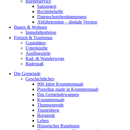
Bürgerservice
Satzungen
Rechtsbehelfe
Datenschutzbestimmungen
Abfuhrtermine – digitale Version
Bauen & Wohnen
Immobilienbörse
Freizeit & Tourismus
Gaststätten
Unterkünfte
Ausflugsziele
Rad- & Wanderwege
Badespaß
Die Gemeinde
Geschichtliches
900 Jahre Krummennaab
Porzellan made in Krummennaab
Das Gemeindewappen
Krummennaab
Thumsenreuth
Trautenberg
Burggrub
Lehen
Historischer Rundgang