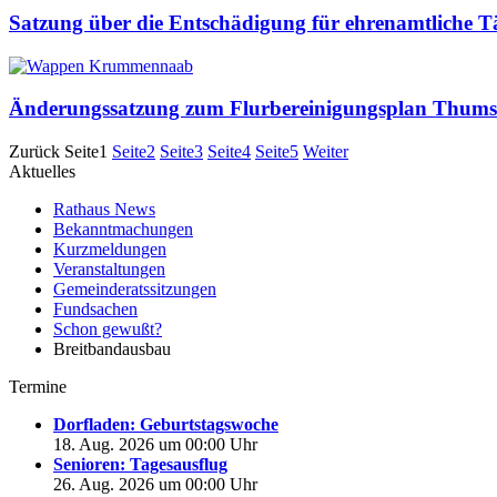
Satzung über die Entschädigung für ehrenamtliche
Änderungssatzung zum Flurbereinigungsplan Thums
Zurück
Seite
1
Seite
2
Seite
3
Seite
4
Seite
5
Weiter
Aktuelles
Rathaus News
Bekanntmachungen
Kurzmeldungen
Veranstaltungen
Gemeinderatssitzungen
Fundsachen
Schon gewußt?
Breitbandausbau
Termine
Dorfladen: Geburtstagswoche
18. Aug. 2026 um 00:00 Uhr
Senioren: Tagesausflug
26. Aug. 2026 um 00:00 Uhr