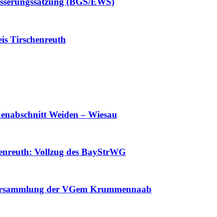
wässerungssatzung (BGS/EWS)
is Tirschenreuth
enabschnitt Weiden – Wiesau
enreuth: Vollzug des BayStrWG
tsversammlung der VGem Krummennaab