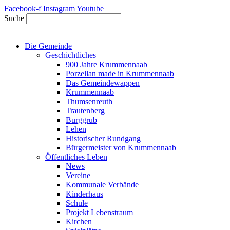
Zum
Facebook-f
Instagram
Youtube
Inhalt
Suche
springen
Die Gemeinde
Geschichtliches
900 Jahre Krummennaab
Porzellan made in Krummennaab
Das Gemeindewappen
Krummennaab
Thumsenreuth
Trautenberg
Burggrub
Lehen
Historischer Rundgang
Bürgermeister von Krummennaab
Öffentliches Leben
News
Vereine
Kommunale Verbände
Kinderhaus
Schule
Projekt Lebenstraum
Kirchen