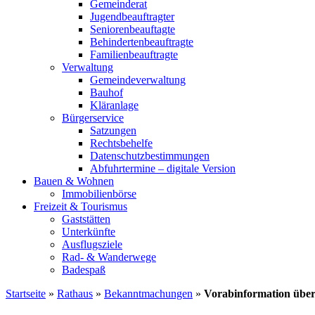
Gemeinderat
Jugendbeauftragter
Seniorenbeauftagte
Behindertenbeauftragte
Familienbeauftragte
Verwaltung
Gemeindeverwaltung
Bauhof
Kläranlage
Bürgerservice
Satzungen
Rechtsbehelfe
Datenschutzbestimmungen
Abfuhrtermine – digitale Version
Bauen & Wohnen
Immobilienbörse
Freizeit & Tourismus
Gaststätten
Unterkünfte
Ausflugsziele
Rad- & Wanderwege
Badespaß
Startseite
»
Rathaus
»
Bekanntmachungen
»
Vorabinformation über