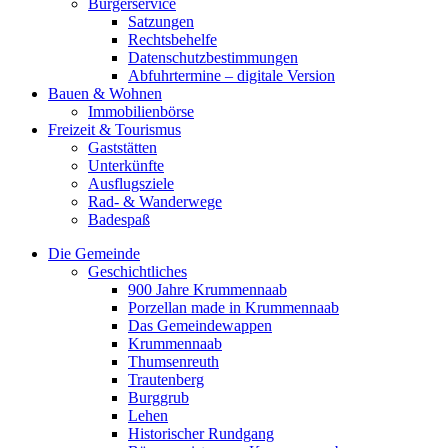
Bürgerservice
Satzungen
Rechtsbehelfe
Datenschutzbestimmungen
Abfuhrtermine – digitale Version
Bauen & Wohnen
Immobilienbörse
Freizeit & Tourismus
Gaststätten
Unterkünfte
Ausflugsziele
Rad- & Wanderwege
Badespaß
Die Gemeinde
Geschichtliches
900 Jahre Krummennaab
Porzellan made in Krummennaab
Das Gemeindewappen
Krummennaab
Thumsenreuth
Trautenberg
Burggrub
Lehen
Historischer Rundgang