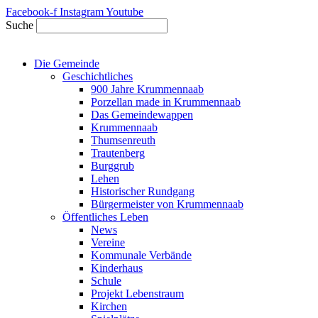
Zum
Facebook-f
Instagram
Youtube
Inhalt
Suche
springen
Die Gemeinde
Geschichtliches
900 Jahre Krummennaab
Porzellan made in Krummennaab
Das Gemeindewappen
Krummennaab
Thumsenreuth
Trautenberg
Burggrub
Lehen
Historischer Rundgang
Bürgermeister von Krummennaab
Öffentliches Leben
News
Vereine
Kommunale Verbände
Kinderhaus
Schule
Projekt Lebenstraum
Kirchen