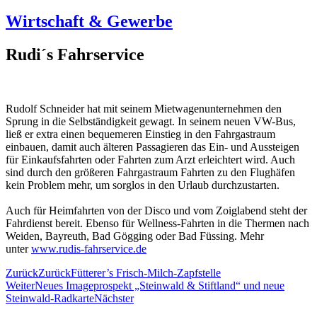
Wirtschaft & Gewerbe
Rudi´s Fahrservice
Rudolf Schneider hat mit seinem Mietwagenunternehmen den
Sprung in die Selbständigkeit gewagt. In seinem neuen VW-Bus,
ließ er extra einen bequemeren Einstieg in den Fahrgastraum
einbauen, damit auch älteren Passagieren das Ein- und Aussteigen
für Einkaufsfahrten oder Fahrten zum Arzt erleichtert wird. Auch
sind durch den größeren Fahrgastraum Fahrten zu den Flughäfen
kein Problem mehr, um sorglos in den Urlaub durchzustarten.
Auch für Heimfahrten von der Disco und vom Zoiglabend steht der
Fahrdienst bereit. Ebenso für Wellness-Fahrten in die Thermen nach
Weiden, Bayreuth, Bad Gögging oder Bad Füssing. Mehr
unter
www.rudis-fahrservice.de
Zurück
Zurück
Fütterer’s Frisch-Milch-Zapfstelle
Weiter
Neues Imageprospekt „Steinwald & Stiftland“ und neue
Steinwald-Radkarte
Nächster