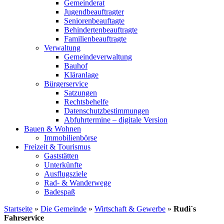
Gemeinderat
Jugendbeauftragter
Seniorenbeauftagte
Behindertenbeauftragte
Familienbeauftragte
Verwaltung
Gemeindeverwaltung
Bauhof
Kläranlage
Bürgerservice
Satzungen
Rechtsbehelfe
Datenschutzbestimmungen
Abfuhrtermine – digitale Version
Bauen & Wohnen
Immobilienbörse
Freizeit & Tourismus
Gaststätten
Unterkünfte
Ausflugsziele
Rad- & Wanderwege
Badespaß
Startseite
»
Die Gemeinde
»
Wirtschaft & Gewerbe
»
Rudi´s
Fahrservice