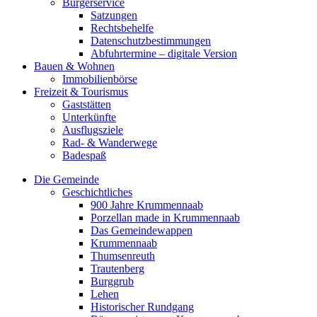
Bürgerservice
Satzungen
Rechtsbehelfe
Datenschutzbestimmungen
Abfuhrtermine – digitale Version
Bauen & Wohnen
Immobilienbörse
Freizeit & Tourismus
Gaststätten
Unterkünfte
Ausflugsziele
Rad- & Wanderwege
Badespaß
Die Gemeinde
Geschichtliches
900 Jahre Krummennaab
Porzellan made in Krummennaab
Das Gemeindewappen
Krummennaab
Thumsenreuth
Trautenberg
Burggrub
Lehen
Historischer Rundgang