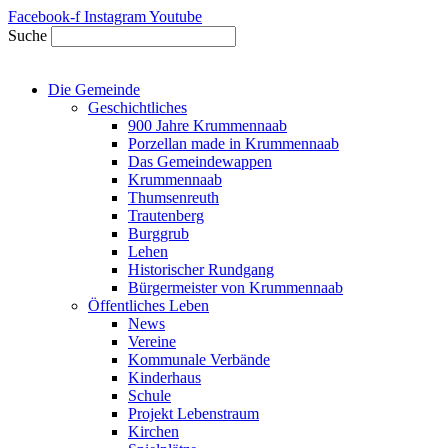
Zum
Facebook-f
Instagram
Youtube
Inhalt
Suche
springen
Die Gemeinde
Geschichtliches
900 Jahre Krummennaab
Porzellan made in Krummennaab
Das Gemeindewappen
Krummennaab
Thumsenreuth
Trautenberg
Burggrub
Lehen
Historischer Rundgang
Bürgermeister von Krummennaab
Öffentliches Leben
News
Vereine
Kommunale Verbände
Kinderhaus
Schule
Projekt Lebenstraum
Kirchen