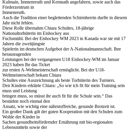
Kulmain, Immenreuth und Kemnath angefahren, sowie auch das
Förderzentrum in
Immenreuth.
Auch die Tradition einer begleitenden Schirmherrin durfte in diesem
Jahr nicht fehlen.
Diese Rolle übernahm Chiara Schultes, 18-jährige
Nationaltorhüterin im Eishockey aus
Fuchsmühl. Bei der Eishockey WM 2023 in Kanada war sie mit 17
Jahren die zweitjüngste
Spielerin im deutschen Aufgebot der A-Nationalmannschaft. Ihre
herausragenden
Leistungen bei der vergangenen U18 Eishockey-WM im Januar
2023 haben Ihr das Ticket
zur ersten A-Weltmeisterschaft ermöglicht. Bei der U18-
Weltmeisterschaft bekam Chiara
Schultes eine Auszeichnung als beste Torhüterin des Turniers.
Den Kindern erklärte Chiara: „So wie ich fit für mein Training sein
muss und Leistung
bringen muss, so müsst ihr auch fit für die Schule sein.“ Das
bestärkte noch einmal den
Ansatz, wie wichtig eine nährstoffreiche, gesunde Brotzeit ist.
Ein großer Dank gilt der guten Kooperation mit den Schulen zum
Wohle der Kinder in
Sachen gesundheitsfördernder Ernährung mit bio-regionalen
Lebensmitteln sowie der