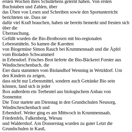
ersten Wochen ihres Schullebens gelernt haben. Von ersten
Buchstaben und Zahlen, über
das Üben von Lesen und Schreiben sowie den Sportunterricht
berichteten sie. Dass sie
dafür viel Kraft brauchen, haben sie bereits bemerkt und freuten sich
über die
Überraschung.
Gefüllt wurden die Bio-Brotboxen mit bio-regionalen
Lebensmitteln. So kamen die Karotten
von Biogemüse Simon Rauch bei Krummennaab und die Äpfel
vom Bioladen Schwammerl
in Erbendorf. Frisches Brot lieferte die Bio-Bäckerei Forster aus
Windischeschenbach, die
Eier dazu stammten vom Biolandhof Wenning in Wetzldorf. Um
den Kindern zu zeigen,
dass nicht nur Lebensmittel, sondern auch Getränke Bio sein
können, fand sich in jeder
Box außerdem ein Teebeutel aus biologischem Anbau von
Sonnentor.
Die Tour startete am Dienstag in den Grundschulen Neusorg,
Windischeschenbach und
Erbendorf. Weiter ging es am Mittwoch in Krummennaab,
Friedenfels, Falkenberg, Wiesau
und Waldershof. Am Donnerstag wurden zu guter Letzt die
Grundschulen in Kastl,