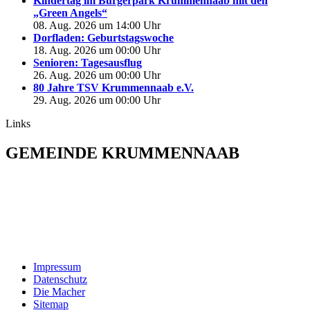
Kindertag im Bürgerpark Krummennaab mit den
„Green Angels“
08. Aug. 2026 um 14:00 Uhr
Dorfladen: Geburtstagswoche
18. Aug. 2026 um 00:00 Uhr
Senioren: Tagesausflug
26. Aug. 2026 um 00:00 Uhr
80 Jahre TSV Krummennaab e.V.
29. Aug. 2026 um 00:00 Uhr
Links
GEMEINDE KRUMMENNAAB
Rathaus und Bürgerbüro
Hauptstraße 1
92703 Krummennaab
Tel: 09682 9211-0
E-Mail:
poststelle@krummennaab.de
Impressum
Datenschutz
Die Macher
Sitemap