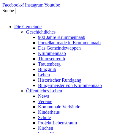
Zum
Facebook-f
Instagram
Youtube
Inhalt
Suche
springen
Die Gemeinde
Geschichtliches
900 Jahre Krummennaab
Porzellan made in Krummennaab
Das Gemeindewappen
Krummennaab
Thumsenreuth
Trautenberg
Burggrub
Lehen
Historischer Rundgang
Bürgermeister von Krummennaab
Öffentliches Leben
News
Vereine
Kommunale Verbände
Kinderhaus
Schule
Projekt Lebenstraum
Kirchen