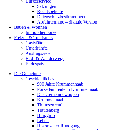
Bürgerservice
Satzungen
Rechtsbehelfe
Datenschutzbestimmungen
Abfuhrtermine – digitale Version
Bauen & Wohnen
Immobilienbörse
Freizeit & Tourismus
Gaststätten
Unterkünfte
Ausflugsziele
Rad- & Wanderwege
Badespaß
Die Gemeinde
Geschichtliches
900 Jahre Krummennaab
Porzellan made in Krummennaab
Das Gemeindewappen
Krummennaab
Thumsenreuth
Trautenberg
Burggrub
Lehen
Historischer Rundgang