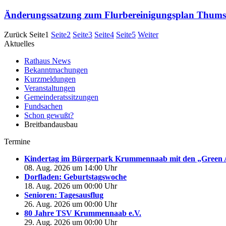
Änderungssatzung zum Flurbereinigungsplan Thums
Zurück
Seite
1
Seite
2
Seite
3
Seite
4
Seite
5
Weiter
Aktuelles
Rathaus News
Bekanntmachungen
Kurzmeldungen
Veranstaltungen
Gemeinderatssitzungen
Fundsachen
Schon gewußt?
Breitbandausbau
Termine
Kindertag im Bürgerpark Krummennaab mit den „Green 
08. Aug. 2026 um 14:00 Uhr
Dorfladen: Geburtstagswoche
18. Aug. 2026 um 00:00 Uhr
Senioren: Tagesausflug
26. Aug. 2026 um 00:00 Uhr
80 Jahre TSV Krummennaab e.V.
29. Aug. 2026 um 00:00 Uhr