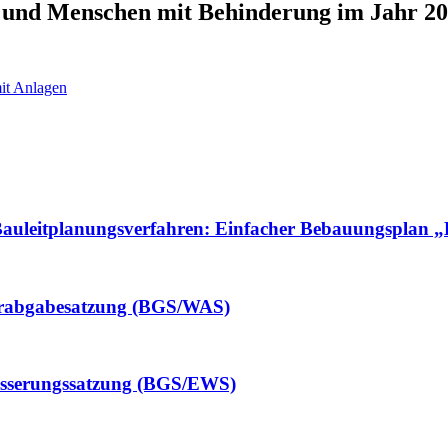
e und Menschen mit Behinderung im Jahr 2
it Anlagen
um Bauleitplanungsverfahren: Einfacher Bebauungspla
serabgabesatzung (BGS/WAS)
wässerungssatzung (BGS/EWS)