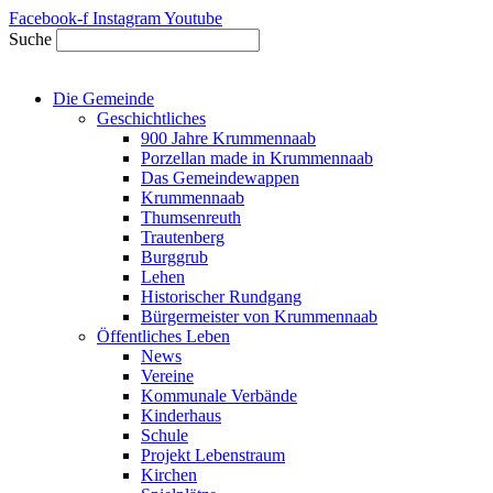
Zum
Facebook-f
Instagram
Youtube
Inhalt
Suche
springen
Die Gemeinde
Geschichtliches
900 Jahre Krummennaab
Porzellan made in Krummennaab
Das Gemeindewappen
Krummennaab
Thumsenreuth
Trautenberg
Burggrub
Lehen
Historischer Rundgang
Bürgermeister von Krummennaab
Öffentliches Leben
News
Vereine
Kommunale Verbände
Kinderhaus
Schule
Projekt Lebenstraum
Kirchen