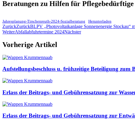
Beratungen zu Hilfen für Pflegebedürftig
Jahresplanung-Tirschenreuth-2024-Sozialberatung
Herunterladen
Zurück
Zurück
BLPV „Photovoltaikanlage Sonnenenergie Stockau“ m
Weiter
Abfallabfuhrtermine 2024
Nächster
Vorherige Artikel
Aufstellungsbeschluss u. frühzeitige Beteiligung z
Erlass der Beitrags- und Gebührensatzung zur Was
Erlass der Beitrags- und Gebührensatzung zur Ent