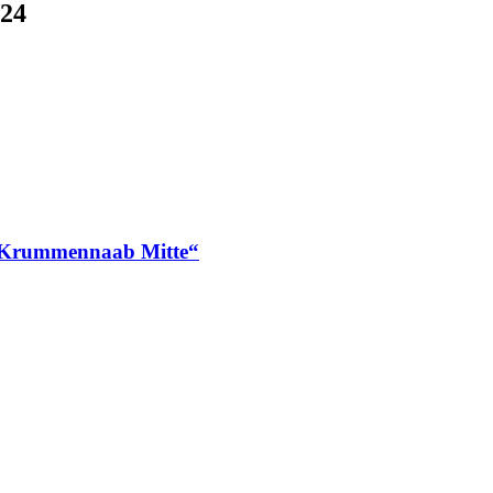
024
n „Krummennaab Mitte“