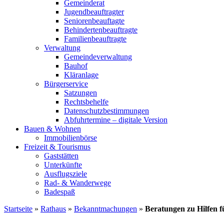
Gemeinderat
Jugendbeauftragter
Seniorenbeauftagte
Behindertenbeauftragte
Familienbeauftragte
Verwaltung
Gemeindeverwaltung
Bauhof
Kläranlage
Bürgerservice
Satzungen
Rechtsbehelfe
Datenschutzbestimmungen
Abfuhrtermine – digitale Version
Bauen & Wohnen
Immobilienbörse
Freizeit & Tourismus
Gaststätten
Unterkünfte
Ausflugsziele
Rad- & Wanderwege
Badespaß
Startseite
»
Rathaus
»
Bekanntmachungen
»
Beratungen zu Hilfen 