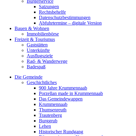
Bürgerservice
Satzungen
Rechtsbehelfe
Datenschutzbestimmungen
Abfuhrtermine – digitale Version
Bauen & Wohnen
Immobilienbörse
Freizeit & Tourismus
Gaststätten
Unterkünfte
Ausflugsziele
Rad- & Wanderwege
Badespaß
Die Gemeinde
Geschichtliches
900 Jahre Krummennaab
Porzellan made in Krummennaab
Das Gemeindewappen
Krummennaab
Thumsenreuth
Trautenberg
Burggrub
Lehen
Historischer Rundgang