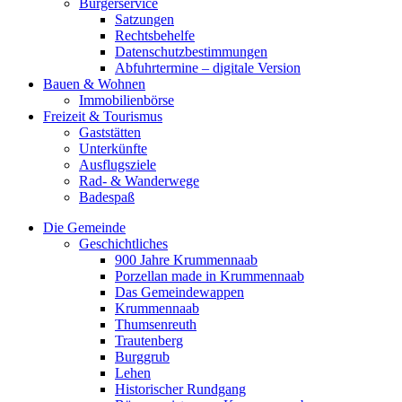
Bürgerservice
Satzungen
Rechtsbehelfe
Datenschutzbestimmungen
Abfuhrtermine – digitale Version
Bauen & Wohnen
Immobilienbörse
Freizeit & Tourismus
Gaststätten
Unterkünfte
Ausflugsziele
Rad- & Wanderwege
Badespaß
Die Gemeinde
Geschichtliches
900 Jahre Krummennaab
Porzellan made in Krummennaab
Das Gemeindewappen
Krummennaab
Thumsenreuth
Trautenberg
Burggrub
Lehen
Historischer Rundgang