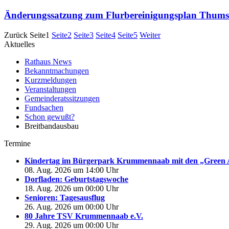
Änderungssatzung zum Flurbereinigungsplan Thums
Zurück
Seite
1
Seite
2
Seite
3
Seite
4
Seite
5
Weiter
Aktuelles
Rathaus News
Bekanntmachungen
Kurzmeldungen
Veranstaltungen
Gemeinderatssitzungen
Fundsachen
Schon gewußt?
Breitbandausbau
Termine
Kindertag im Bürgerpark Krummennaab mit den „Green 
08. Aug. 2026 um 14:00 Uhr
Dorfladen: Geburtstagswoche
18. Aug. 2026 um 00:00 Uhr
Senioren: Tagesausflug
26. Aug. 2026 um 00:00 Uhr
80 Jahre TSV Krummennaab e.V.
29. Aug. 2026 um 00:00 Uhr