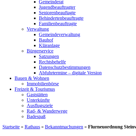
Gemeinderat
Jugendbeauftragter
Seniorenbeauftagte
Behindertenbeauftragte
Familienbeauftragte
Verwaltung
Gemeindeverwaltung
Bauhof
Kläranlage
Bürgerservice
Satzungen
Rechtsbehelfe
Datenschutzbestimmungen
Abfuhrtermine – digitale Version
Bauen & Wohnen
Immobilienbörse
Freizeit & Tourismus
Gaststätten
Unterkünfte
Ausflugsziele
Rad- & Wanderwege
Badespaß
Startseite
»
Rathaus
»
Bekanntmachungen
»
Flurneuordnung Stein