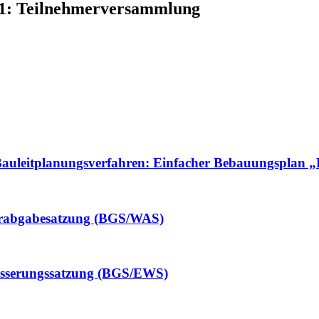
 1: Teilnehmerversammlung
um Bauleitplanungsverfahren: Einfacher Bebauungspla
serabgabesatzung (BGS/WAS)
wässerungssatzung (BGS/EWS)