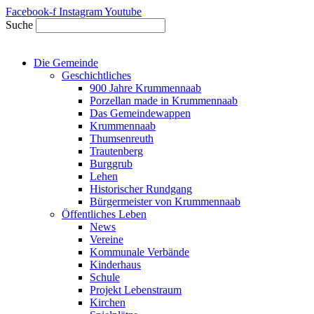
Zum
Facebook-f
Instagram
Youtube
Inhalt
Suche
springen
Die Gemeinde
Geschichtliches
900 Jahre Krummennaab
Porzellan made in Krummennaab
Das Gemeindewappen
Krummennaab
Thumsenreuth
Trautenberg
Burggrub
Lehen
Historischer Rundgang
Bürgermeister von Krummennaab
Öffentliches Leben
News
Vereine
Kommunale Verbände
Kinderhaus
Schule
Projekt Lebenstraum
Kirchen