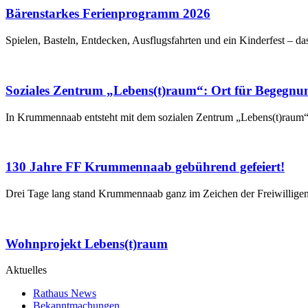
Bärenstarkes Ferienprogramm 2026
Spielen, Basteln, Entdecken, Ausflugsfahrten und ein Kinderfest – da
Soziales Zentrum „Lebens(t)raum“: Ort für Begegnu
In Krummennaab entsteht mit dem sozialen Zentrum „Lebens(t)raum“ 
130 Jahre FF Krummennaab gebührend gefeiert!
Drei Tage lang stand Krummennaab ganz im Zeichen der Freiwillig
Wohnprojekt Lebens(t)raum
Aktuelles
Rathaus News
Bekanntmachungen