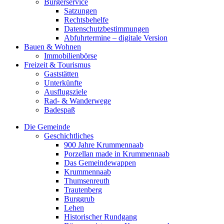
Bürgerservice
Satzungen
Rechtsbehelfe
Datenschutzbestimmungen
Abfuhrtermine – digitale Version
Bauen & Wohnen
Immobilienbörse
Freizeit & Tourismus
Gaststätten
Unterkünfte
Ausflugsziele
Rad- & Wanderwege
Badespaß
Die Gemeinde
Geschichtliches
900 Jahre Krummennaab
Porzellan made in Krummennaab
Das Gemeindewappen
Krummennaab
Thumsenreuth
Trautenberg
Burggrub
Lehen
Historischer Rundgang