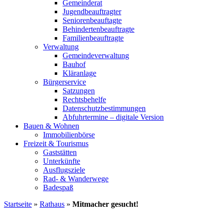
Gemeinderat
Jugendbeauftragter
Seniorenbeauftagte
Behindertenbeauftragte
Familienbeauftragte
Verwaltung
Gemeindeverwaltung
Bauhof
Kläranlage
Bürgerservice
Satzungen
Rechtsbehelfe
Datenschutzbestimmungen
Abfuhrtermine – digitale Version
Bauen & Wohnen
Immobilienbörse
Freizeit & Tourismus
Gaststätten
Unterkünfte
Ausflugsziele
Rad- & Wanderwege
Badespaß
Startseite
»
Rathaus
»
Mitmacher gesucht!