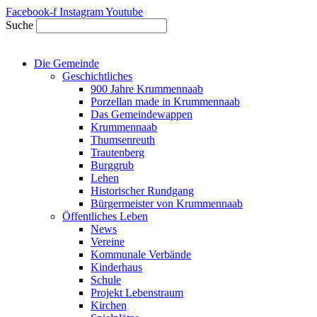
Zum
Facebook-f
Instagram
Youtube
Inhalt
Suche
springen
Die Gemeinde
Geschichtliches
900 Jahre Krummennaab
Porzellan made in Krummennaab
Das Gemeindewappen
Krummennaab
Thumsenreuth
Trautenberg
Burggrub
Lehen
Historischer Rundgang
Bürgermeister von Krummennaab
Öffentliches Leben
News
Vereine
Kommunale Verbände
Kinderhaus
Schule
Projekt Lebenstraum
Kirchen