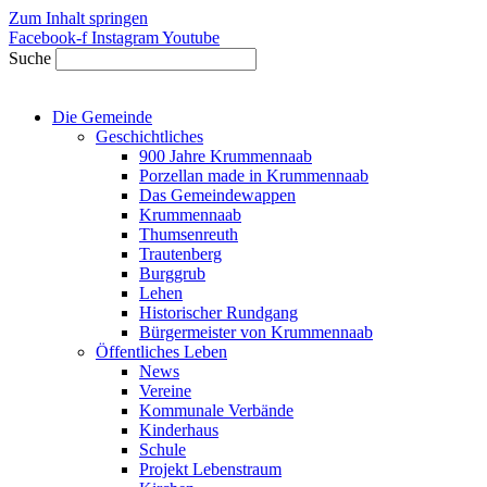
Zum Inhalt springen
Facebook-f
Instagram
Youtube
Suche
Die Gemeinde
Geschichtliches
900 Jahre Krummennaab
Porzellan made in Krummennaab
Das Gemeindewappen
Krummennaab
Thumsenreuth
Trautenberg
Burggrub
Lehen
Historischer Rundgang
Bürgermeister von Krummennaab
Öffentliches Leben
News
Vereine
Kommunale Verbände
Kinderhaus
Schule
Projekt Lebenstraum