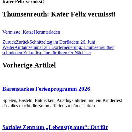
Kater Felix vermisst!
Thumsenreuth: Kater Felix vermisst!
Vermisste_Katze
Herunterladen
Zurück
Zurück
Schnitzeltag im Dorfladen: 26. Juni
Weiter
Auftaktseminar zur Dorferneuerung: Thumsenreuther
schmieden Zukunftspläne für ihren Ort
Nächster
Vorherige Artikel
Bärenstarkes Ferienprogramm 2026
Spielen, Basteln, Entdecken, Ausflugsfahrten und ein Kinderfest –
das alles macht die Sommerferien zu bärenstarken
Soziales Zentrum „Lebens(t)raum“: Ort für