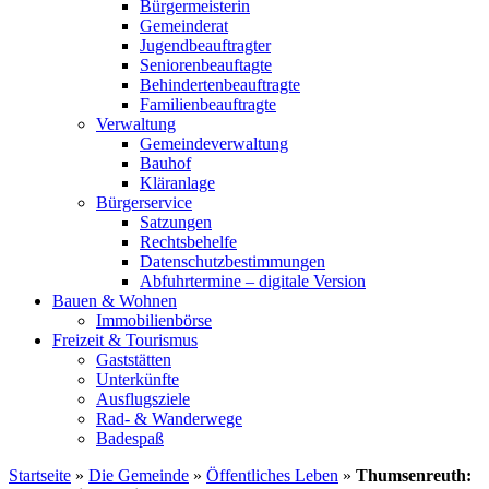
Bürgermeisterin
Gemeinderat
Jugendbeauftragter
Seniorenbeauftagte
Behindertenbeauftragte
Familienbeauftragte
Verwaltung
Gemeindeverwaltung
Bauhof
Kläranlage
Bürgerservice
Satzungen
Rechtsbehelfe
Datenschutzbestimmungen
Abfuhrtermine – digitale Version
Bauen & Wohnen
Immobilienbörse
Freizeit & Tourismus
Gaststätten
Unterkünfte
Ausflugsziele
Rad- & Wanderwege
Badespaß
Startseite
»
Die Gemeinde
»
Öffentliches Leben
»
Thumsenreuth: