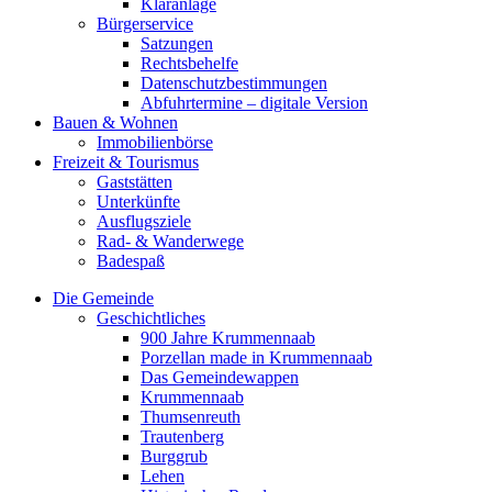
Kläranlage
Bürgerservice
Satzungen
Rechtsbehelfe
Datenschutzbestimmungen
Abfuhrtermine – digitale Version
Bauen & Wohnen
Immobilienbörse
Freizeit & Tourismus
Gaststätten
Unterkünfte
Ausflugsziele
Rad- & Wanderwege
Badespaß
Die Gemeinde
Geschichtliches
900 Jahre Krummennaab
Porzellan made in Krummennaab
Das Gemeindewappen
Krummennaab
Thumsenreuth
Trautenberg
Burggrub
Lehen