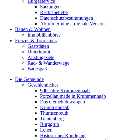
Bürgerservice
Satzungen
Rechtsbehelfe
Datenschutzbestimmungen
Abfuhrtermine – digitale Version
Bauen & Wohnen
Immobilienbörse
Freizeit & Tourismus
Gaststätten
Unterkünfte
Ausflugsziele
Rad- & Wanderwege
Badespaß
Die Gemeinde
Geschichtliches
900 Jahre Krummennaab
Porzellan made in Krummennaab
Das Gemeindewappen
Krummennaab
Thumsenreuth
Trautenberg
Burggrub
Lehen
Historischer Rundgang