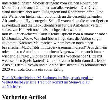
unterschiedlichsten Motorisierungen: vom kleinen Roller über
Motorräder und auch Oldtimer war alles vertreten. Der Drive In
stand natürlich aber auch Fußgängern und Radfahrern offen. Und
alle Wartenden hielten sich vorbildlich an die derzeitig geltenden
Abstands- und Hygienregeln. Schnell waren dann die ersten Speisen
ausverkauft und die Lebkuchenherzen für die Autofahrer verteilt,
sodass zur Halbzeit nochmals nachgeordert werden
musste. Feuerwehrfrau Karin Krenkel spricht vom Krummennaaber
McDonalds: „Wow. Wir sind überwältigt, dass die Aktion so gut
ankommt. Nächstes Mal machen wir am besten noch einen
bayerischen McDonalds mit Leberkässemmeln draus!“ Aus dem ein
oder anderen Auto kommt mit einem Augenzwinkern auch immer
wieder die Frage: „Gibt es das jetzt jedes Wochenende? Bitte mit
wechselnden Speisekarten!“ Um kurz vor acht fuhr dann das letzte
Auto aus dem Drive-In und alle sind sich sicher: Das Johannisfeuer
2020 war trotz Corona ein voller Erfolg!
Zurück
Zurück
Weitere Maßnahmen im Bürgerpark geplant
Weiter
Oberbayerische Tradition kommt im Steinwald gut
an.
Nächster
Vorherige Artikel