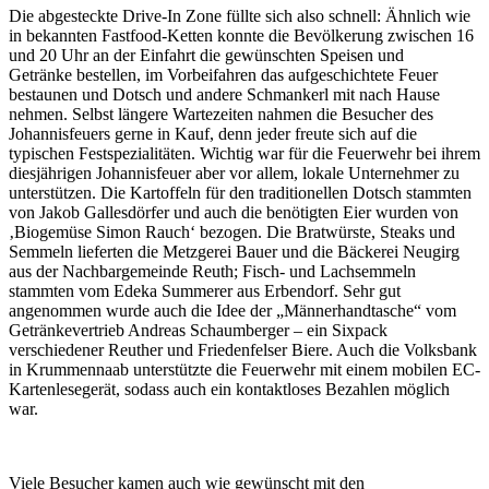
Die abgesteckte Drive-In Zone füllte sich also schnell: Ähnlich wie
in bekannten Fastfood-Ketten konnte die Bevölkerung zwischen 16
und 20 Uhr an der Einfahrt die gewünschten Speisen und
Getränke
bestellen, im Vorbeifahren das aufgeschichtete Feuer
bestaunen und Dotsch und andere Schmankerl mit nach Hause
nehmen. Selbst längere Wartezeiten nahmen die Besucher des
Johannisfeuers gerne in Kauf, denn jeder freute sich auf die
typischen Festspezialitäten. Wichtig war für die Feuerwehr bei ihrem
diesjährigen Johannisfeuer aber vor allem, lokale Unternehmer zu
unterstützen. Die Kartoffeln für den traditionellen Dotsch stammten
von Jakob Gallesdörfer und auch die benötigten Eier wurden von
‚Biogemüse Simon Rauch‘ bezogen. Die Bratwürste, Steaks und
Semmeln lieferten die Metzgerei Bauer und die Bäckerei Neugirg
aus der Nachbargemeinde Reuth; Fisch- und Lachsemmeln
stammten vom Edeka Summerer aus Erbendorf. Sehr gut
angenommen wurde auch die Idee der „Männerhandtasche“ vom
Getränkevertrieb Andreas Schaumberger – ein Sixpack
verschiedener Reuther und Friedenfelser Biere. Auch die Volksbank
in Krummennaab unterstützte die Feuerwehr mit einem mobilen EC-
Kartenlesegerät, sodass auch ein kontaktloses Bezahlen möglich
war.
Viele Besucher kamen auch wie gewünscht mit den