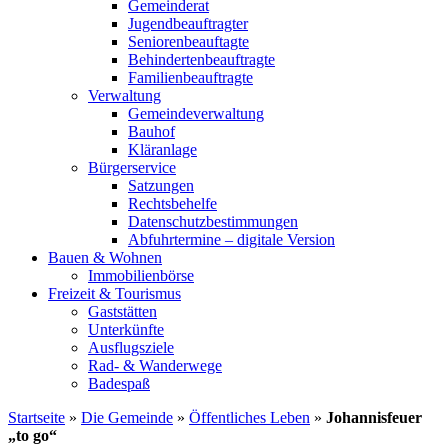
Gemeinderat
Jugendbeauftragter
Seniorenbeauftagte
Behindertenbeauftragte
Familienbeauftragte
Verwaltung
Gemeindeverwaltung
Bauhof
Kläranlage
Bürgerservice
Satzungen
Rechtsbehelfe
Datenschutzbestimmungen
Abfuhrtermine – digitale Version
Bauen & Wohnen
Immobilienbörse
Freizeit & Tourismus
Gaststätten
Unterkünfte
Ausflugsziele
Rad- & Wanderwege
Badespaß
Startseite
»
Die Gemeinde
»
Öffentliches Leben
»
Johannisfeuer
„to go“