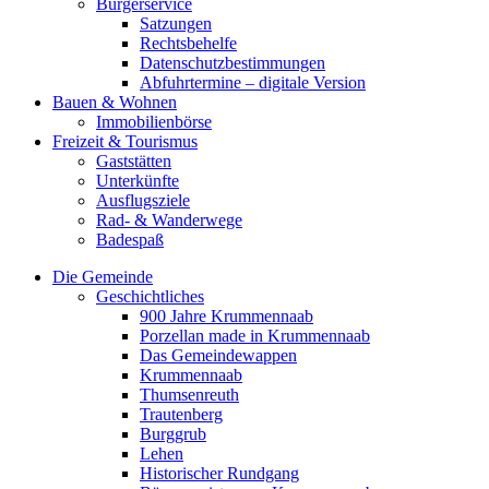
Bürgerservice
Satzungen
Rechtsbehelfe
Datenschutzbestimmungen
Abfuhrtermine – digitale Version
Bauen & Wohnen
Immobilienbörse
Freizeit & Tourismus
Gaststätten
Unterkünfte
Ausflugsziele
Rad- & Wanderwege
Badespaß
Die Gemeinde
Geschichtliches
900 Jahre Krummennaab
Porzellan made in Krummennaab
Das Gemeindewappen
Krummennaab
Thumsenreuth
Trautenberg
Burggrub
Lehen
Historischer Rundgang