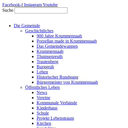
Zum
Facebook-f
Instagram
Youtube
Inhalt
Suche
springen
Die Gemeinde
Geschichtliches
900 Jahre Krummennaab
Porzellan made in Krummennaab
Das Gemeindewappen
Krummennaab
Thumsenreuth
Trautenberg
Burggrub
Lehen
Historischer Rundgang
Bürgermeister von Krummennaab
Öffentliches Leben
News
Vereine
Kommunale Verbände
Kinderhaus
Schule
Projekt Lebenstraum
Kirchen