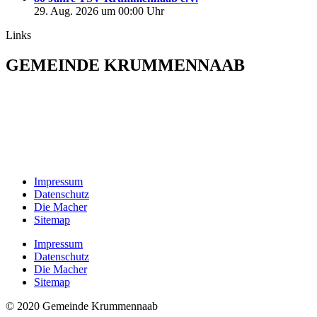
29. Aug. 2026 um 00:00 Uhr
Links
GEMEINDE KRUMMENNAAB
Rathaus und Bürgerbüro
Hauptstraße 1
92703 Krummennaab
Tel: 09682 9211-0
E-Mail:
poststelle@krummennaab.de
Impressum
Datenschutz
Die Macher
Sitemap
Impressum
Datenschutz
Die Macher
Sitemap
© 2020 Gemeinde Krummennaab