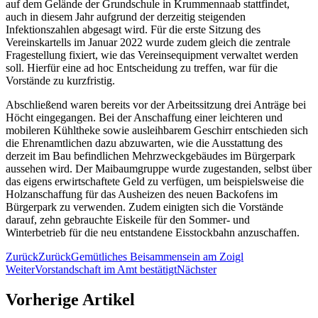
auf dem Gelände der Grundschule in Krummennaab stattfindet,
auch in diesem Jahr aufgrund der derzeitig steigenden
Infektionszahlen abgesagt wird. Für die erste Sitzung des
Vereinskartells im Januar 2022 wurde zudem gleich die zentrale
Fragestellung fixiert, wie das Vereinsequipment verwaltet werden
soll. Hierfür eine ad hoc Entscheidung zu treffen, war für die
Vorstände zu kurzfristig.
Abschließend waren bereits vor der Arbeitssitzung drei Anträge bei
Höcht eingegangen. Bei der Anschaffung einer leichteren und
mobileren Kühltheke sowie ausleihbarem Geschirr entschieden sich
die Ehrenamtlichen dazu abzuwarten, wie die Ausstattung des
derzeit im Bau befindlichen Mehrzweckgebäudes im Bürgerpark
aussehen wird. Der Maibaumgruppe wurde zugestanden, selbst über
das eigens erwirtschaftete Geld zu verfügen, um beispielsweise die
Holzanschaffung für das Ausheizen des neuen Backofens im
Bürgerpark zu verwenden. Zudem einigten sich die Vorstände
darauf, zehn gebrauchte Eiskeile für den Sommer- und
Winterbetrieb für die neu entstandene Eisstockbahn anzuschaffen.
Zurück
Zurück
Gemütliches Beisammensein am Zoigl
Weiter
Vorstandschaft im Amt bestätigt
Nächster
Vorherige Artikel