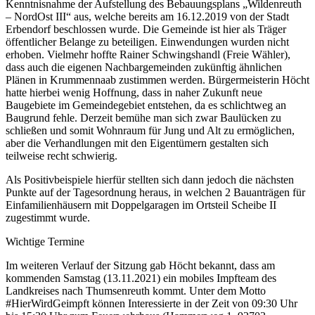
Kenntnisnahme der Aufstellung des Bebauungsplans „Wildenreuth
– NordOst III“ aus, welche bereits am 16.12.2019 von der Stadt
Erbendorf beschlossen wurde. Die Gemeinde ist hier als Träger
öffentlicher Belange zu beteiligen. Einwendungen wurden nicht
erhoben. Vielmehr hoffte Rainer Schwingshandl (Freie Wähler),
dass auch die eigenen Nachbargemeinden zukünftig ähnlichen
Plänen in Krummennaab zustimmen werden. Bürgermeisterin Höcht
hatte hierbei wenig Hoffnung, dass in naher Zukunft neue
Baugebiete im Gemeindegebiet entstehen, da es schlichtweg an
Baugrund fehle. Derzeit bemühe man sich zwar Baulücken zu
schließen und somit Wohnraum für Jung und Alt zu ermöglichen,
aber die Verhandlungen mit den Eigentümern gestalten sich
teilweise recht schwierig.
Als Positivbeispiele hierfür stellten sich dann jedoch die nächsten
Punkte auf der Tagesordnung heraus, in welchen 2 Bauanträgen für
Einfamilienhäusern mit Doppelgaragen im Ortsteil Scheibe II
zugestimmt wurde.
Wichtige Termine
Im weiteren Verlauf der Sitzung gab Höcht bekannt, dass am
kommenden Samstag (13.11.2021) ein mobiles Impfteam des
Landkreises nach Thumsenreuth kommt. Unter dem Motto
#HierWirdGeimpft können Interessierte in der Zeit von 09:30 Uhr