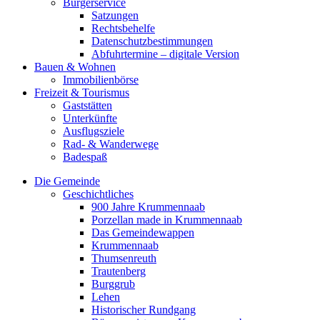
Bürgerservice
Satzungen
Rechtsbehelfe
Datenschutzbestimmungen
Abfuhrtermine – digitale Version
Bauen & Wohnen
Immobilienbörse
Freizeit & Tourismus
Gaststätten
Unterkünfte
Ausflugsziele
Rad- & Wanderwege
Badespaß
Die Gemeinde
Geschichtliches
900 Jahre Krummennaab
Porzellan made in Krummennaab
Das Gemeindewappen
Krummennaab
Thumsenreuth
Trautenberg
Burggrub
Lehen
Historischer Rundgang