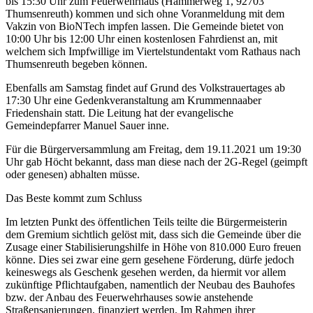
bis 15:30 Uhr zum Feuerwehrhaus (Hammerweg 1, 92703
Thumsenreuth) kommen und sich ohne Voranmeldung mit dem
Vakzin von BioNTech impfen lassen. Die Gemeinde bietet von
10:00 Uhr bis 12:00 Uhr einen kostenlosen Fahrdienst an, mit
welchem sich Impfwillige im Viertelstundentakt vom Rathaus nach
Thumsenreuth begeben können.
Ebenfalls am Samstag findet auf Grund des Volkstrauertages ab
17:30 Uhr eine Gedenkveranstaltung am Krummennaaber
Friedenshain statt. Die Leitung hat der evangelische
Gemeindepfarrer Manuel Sauer inne.
Für die Bürgerversammlung am Freitag, dem 19.11.2021 um 19:30
Uhr gab Höcht bekannt, dass man diese nach der 2G-Regel (geimpft
oder genesen) abhalten müsse.
Das Beste kommt zum Schluss
Im letzten Punkt des öffentlichen Teils teilte die Bürgermeisterin
dem Gremium sichtlich gelöst mit, dass sich die Gemeinde über die
Zusage einer Stabilisierungshilfe in Höhe von 810.000 Euro freuen
könne. Dies sei zwar eine gern gesehene Förderung, dürfe jedoch
keineswegs als Geschenk gesehen werden, da hiermit vor allem
zukünftige Pflichtaufgaben, namentlich der Neubau des Bauhofes
bzw. der Anbau des Feuerwehrhauses sowie anstehende
Straßensanierungen, finanziert werden. Im Rahmen ihrer