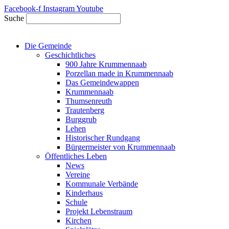
Zum
Facebook-f
Instagram
Youtube
Inhalt
Suche
springen
Die Gemeinde
Geschichtliches
900 Jahre Krummennaab
Porzellan made in Krummennaab
Das Gemeindewappen
Krummennaab
Thumsenreuth
Trautenberg
Burggrub
Lehen
Historischer Rundgang
Bürgermeister von Krummennaab
Öffentliches Leben
News
Vereine
Kommunale Verbände
Kinderhaus
Schule
Projekt Lebenstraum
Kirchen