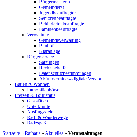
Bürgermeisterin
Gemeinderat
Jugendbeauftragter
Seniorenbeauftagte
Behindertenbeauftragte
Familienbeauftragte
Verwaltung
Gemeindeverwaltung
Bauhof
Kläranlage
Bürgerservice
Satzungen
Rechtsbehelfe
Datenschutzbestimmungen
Abfuhrtermine – digitale Version
Bauen & Wohnen
Immobilienbörse
Freizeit & Tourismus
Gaststätten
Unterkünfte
Ausflugsziele
Rad- & Wanderwege
Badespaß
Startseite
»
Rathaus
»
Aktuelles
»
Veranstaltungen