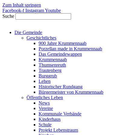
Zum Inhalt springen
Facebook-f
Instagram
Youtube
Suche
Die Gemeinde
Geschichtliches
900 Jahre Krummennaab
Porzellan made in Krummennaab
Das Gemeindewappen
Krummennaab
Thumsenreuth
Trautenberg
Burggrub
Lehen
Historischer Rundgang
Bürgermeister von Krummennaab
Öffentliches Leben
News
Vereine
Kommunale Verbände
Kinderhaus
Schule
Projekt Lebenstraum