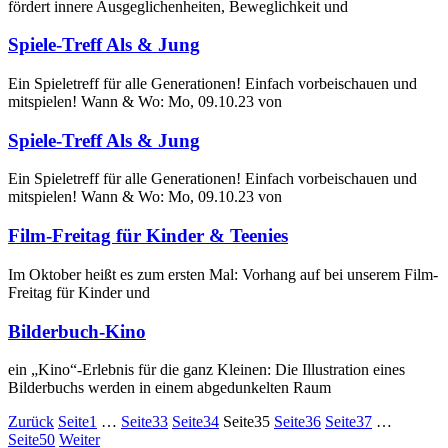
fördert innere Ausgeglichenheiten, Beweglichkeit und
Spiele-Treff Als & Jung
Ein Spieletreff für alle Generationen! Einfach vorbeischauen und
mitspielen! Wann & Wo: Mo, 09.10.23 von
Spiele-Treff Als & Jung
Ein Spieletreff für alle Generationen! Einfach vorbeischauen und
mitspielen! Wann & Wo: Mo, 09.10.23 von
Film-Freitag für Kinder & Teenies
Im Oktober heißt es zum ersten Mal: Vorhang auf bei unserem Film-
Freitag für Kinder und
Bilderbuch-Kino
ein „Kino“-Erlebnis für die ganz Kleinen: Die Illustration eines
Bilderbuchs werden in einem abgedunkelten Raum
Zurück
Seite
1
…
Seite
33
Seite
34
Seite
35
Seite
36
Seite
37
…
Seite
50
Weiter