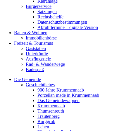
Kläranlage
Bürgerservice
Satzungen
Rechtsbehelfe
Datenschutzbestimmungen
Abfuhrtermine – digitale Version
Bauen & Wohnen
Immobilienbörse
Freizeit & Tourismus
Gaststätten
Unterkünfte
Ausflugsziele
Rad- & Wanderwege
Badespaß
Die Gemeinde
Geschichtliches
900 Jahre Krummennaab
Porzellan made in Krummennaab
Das Gemeindewappen
Krummennaab
Thumsenreuth
Trautenberg
Burggrub
Lehen