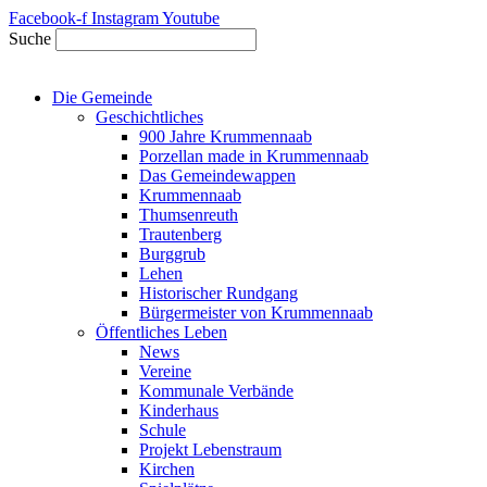
Zum
Facebook-f
Instagram
Youtube
Inhalt
Suche
springen
Die Gemeinde
Geschichtliches
900 Jahre Krummennaab
Porzellan made in Krummennaab
Das Gemeindewappen
Krummennaab
Thumsenreuth
Trautenberg
Burggrub
Lehen
Historischer Rundgang
Bürgermeister von Krummennaab
Öffentliches Leben
News
Vereine
Kommunale Verbände
Kinderhaus
Schule
Projekt Lebenstraum
Kirchen