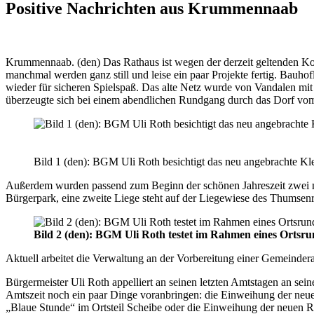
Positive Nachrichten aus Krummennaab
Krummennaab. (den) Das Rathaus ist wegen der derzeit geltenden Ko
manchmal werden ganz still und leise ein paar Projekte fertig. Bauho
wieder für sicheren Spielspaß. Das alte Netz wurde von Vandalen mit 
überzeugte sich bei einem abendlichen Rundgang durch das Dorf vom j
Bild 1 (den): BGM Uli Roth besichtigt das neu angebrachte Kl
Außerdem wurden passend zum Beginn der schönen Jahreszeit zwei n
Bürgerpark, eine zweite Liege steht auf der Liegewiese des Thumsen
Bild 2 (den): BGM Uli Roth testet im Rahmen eines Orts
Aktuell arbeitet die Verwaltung an der Vorbereitung einer Gemeinderats
Bürgermeister Uli Roth appelliert an seinen letzten Amtstagen an se
Amtszeit noch ein paar Dinge voranbringen: die Einweihung der neue
„Blaue Stunde“ im Ortsteil Scheibe oder die Einweihung der neuen 