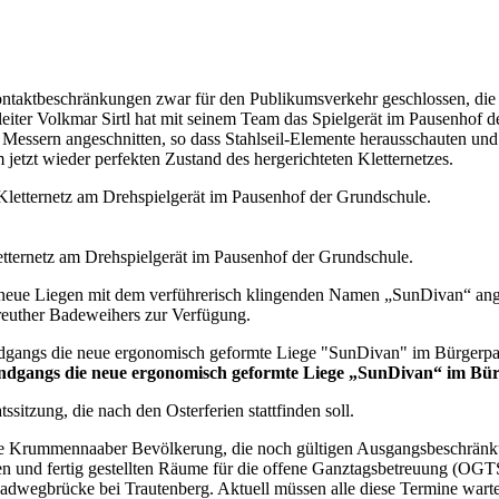
ntaktbeschränkungen zwar für den Publikumsverkehr geschlossen, die
fleiter Volkmar Sirtl hat mit seinem Team das Spielgerät im Pausenhof d
Messern angeschnitten, so dass Stahlseil-Elemente herausschauten und 
etzt wieder perfekten Zustand des hergerichteten Kletternetzes.
etternetz am Drehspielgerät im Pausenhof der Grundschule.
eue Liegen mit dem verführerisch klingenden Namen „SunDivan“ anges
reuther Badeweihers zur Verfügung.
rundgangs die neue ergonomisch geformte Liege „SunDivan“ im Bü
sitzung, die nach den Osterferien stattfinden soll.
ine Krummennaaber Bevölkerung, die noch gültigen Ausgangsbeschränkun
n und fertig gestellten Räume für die offene Ganztagsbetreuung (OGTS
Radwegbrücke bei Trautenberg. Aktuell müssen alle diese Termine war