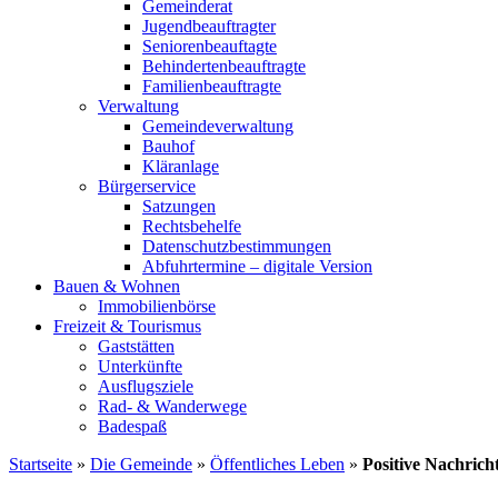
Gemeinderat
Jugendbeauftragter
Seniorenbeauftagte
Behindertenbeauftragte
Familienbeauftragte
Verwaltung
Gemeindeverwaltung
Bauhof
Kläranlage
Bürgerservice
Satzungen
Rechtsbehelfe
Datenschutzbestimmungen
Abfuhrtermine – digitale Version
Bauen & Wohnen
Immobilienbörse
Freizeit & Tourismus
Gaststätten
Unterkünfte
Ausflugsziele
Rad- & Wanderwege
Badespaß
Startseite
»
Die Gemeinde
»
Öffentliches Leben
»
Positive Nachri