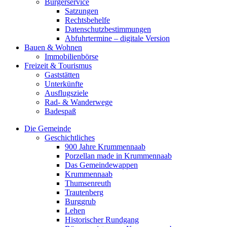
Bürgerservice
Satzungen
Rechtsbehelfe
Datenschutzbestimmungen
Abfuhrtermine – digitale Version
Bauen & Wohnen
Immobilienbörse
Freizeit & Tourismus
Gaststätten
Unterkünfte
Ausflugsziele
Rad- & Wanderwege
Badespaß
Die Gemeinde
Geschichtliches
900 Jahre Krummennaab
Porzellan made in Krummennaab
Das Gemeindewappen
Krummennaab
Thumsenreuth
Trautenberg
Burggrub
Lehen
Historischer Rundgang