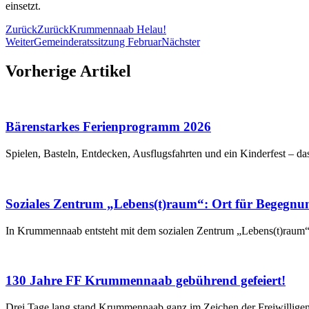
einsetzt.
Zurück
Zurück
Krummennaab Helau!
Weiter
Gemeinderatssitzung Februar
Nächster
Vorherige Artikel
Bärenstarkes Ferienprogramm 2026
Spielen, Basteln, Entdecken, Ausflugsfahrten und ein Kinderfest – da
Soziales Zentrum „Lebens(t)raum“: Ort für Begegnu
In Krummennaab entsteht mit dem sozialen Zentrum „Lebens(t)raum“ 
130 Jahre FF Krummennaab gebührend gefeiert!
Drei Tage lang stand Krummennaab ganz im Zeichen der Freiwillig