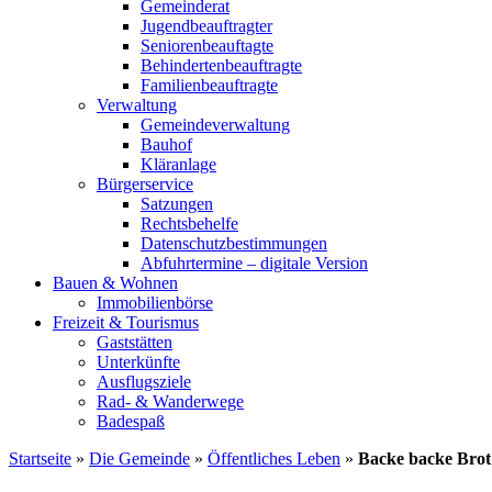
Gemeinderat
Jugendbeauftragter
Seniorenbeauftagte
Behindertenbeauftragte
Familienbeauftragte
Verwaltung
Gemeindeverwaltung
Bauhof
Kläranlage
Bürgerservice
Satzungen
Rechtsbehelfe
Datenschutzbestimmungen
Abfuhrtermine – digitale Version
Bauen & Wohnen
Immobilienbörse
Freizeit & Tourismus
Gaststätten
Unterkünfte
Ausflugsziele
Rad- & Wanderwege
Badespaß
Startseite
»
Die Gemeinde
»
Öffentliches Leben
»
Backe backe Brot