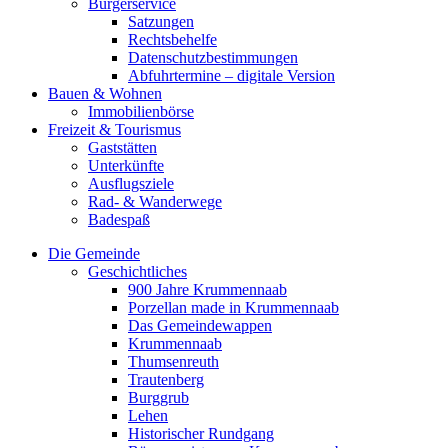
Bürgerservice
Satzungen
Rechtsbehelfe
Datenschutzbestimmungen
Abfuhrtermine – digitale Version
Bauen & Wohnen
Immobilienbörse
Freizeit & Tourismus
Gaststätten
Unterkünfte
Ausflugsziele
Rad- & Wanderwege
Badespaß
Die Gemeinde
Geschichtliches
900 Jahre Krummennaab
Porzellan made in Krummennaab
Das Gemeindewappen
Krummennaab
Thumsenreuth
Trautenberg
Burggrub
Lehen
Historischer Rundgang