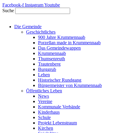
Zum
Facebook-f
Instagram
Youtube
Inhalt
Suche
springen
Die Gemeinde
Geschichtliches
900 Jahre Krummennaab
Porzellan made in Krummennaab
Das Gemeindewappen
Krummennaab
Thumsenreuth
Trautenberg
Burggrub
Lehen
Historischer Rundgang
Bürgermeister von Krummennaab
Öffentliches Leben
News
Vereine
Kommunale Verbände
Kinderhaus
Schule
Projekt Lebenstraum
Kirchen