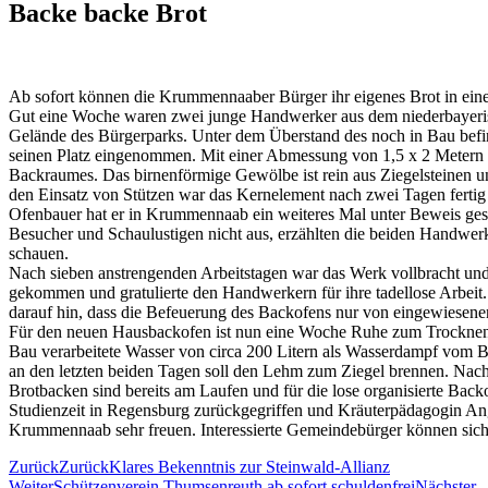
Backe backe Brot
Ab sofort können die Krummennaaber Bürger ihr eigenes Brot in ei
Gut eine Woche waren zwei junge Handwerker aus dem niederbayeri
Gelände des Bürgerparks. Unter dem Überstand des noch in Bau befi
seinen Platz eingenommen. Mit einer Abmessung von 1,5 x 2 Metern i
Backraumes. Das birnenförmige Gewölbe ist rein aus Ziegelsteinen u
den Einsatz von Stützen war das Kernelement nach zwei Tagen fertig g
Ofenbauer hat er in Krummennaab ein weiteres Mal unter Beweis gestel
Besucher und Schaulustigen nicht aus, erzählten die beiden Handwerk
schauen.
Nach sieben anstrengenden Arbeitstagen war das Werk vollbracht un
gekommen und gratulierte den Handwerkern für ihre tadellose Arbeit.
darauf hin, dass die Befeuerung des Backofens nur von eingewiesene
Für den neuen Hausbackofen ist nun eine Woche Ruhe zum Trocknen an
Bau verarbeitete Wasser von circa 200 Litern als Wasserdampf vom B
an den letzten beiden Tagen soll den Lehm zum Ziegel brennen. Nach 
Brotbacken sind bereits am Laufen und für die lose organisierte Ba
Studienzeit in Regensburg zurückgegriffen und Kräuterpädagogin An
Krummennaab sehr freuen. Interessierte Gemeindebürger können sich
Zurück
Zurück
Klares Bekenntnis zur Steinwald-Allianz
Weiter
Schützenverein Thumsenreuth ab sofort schuldenfrei
Nächster