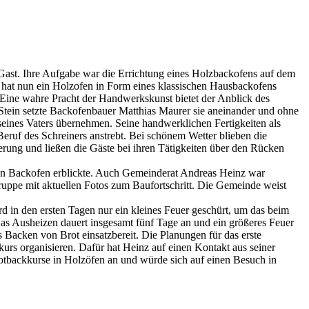
st. Ihre Aufgabe war die Errichtung eines Holzbackofens auf dem
hat nun ein Holzofen in Form eines klassischen Hausbackofens
 Eine wahre Pracht der Handwerkskunst bietet der Anblick des
Stein setzte Backofenbauer Matthias Maurer sie aneinander und ohne
 seines Vaters übernehmen. Seine handwerklichen Fertigkeiten als
Beruf des Schreiners anstrebt. Bei schönem Wetter blieben die
erung und ließen die Gäste bei ihren Tätigkeiten über den Rücken
gen Backofen erblickte. Auch Gemeinderat Andreas Heinz war
ruppe mit aktuellen Fotos zum Baufortschritt. Die Gemeinde weist
 in den ersten Tagen nur ein kleines Feuer geschürt, um das beim
as Ausheizen dauert insgesamt fünf Tage an und ein größeres Feuer
 Backen von Brot einsatzbereit. Die Planungen für das erste
rs organisieren. Dafür hat Heinz auf einen Kontakt aus seiner
otbackkurse in Holzöfen an und würde sich auf einen Besuch in