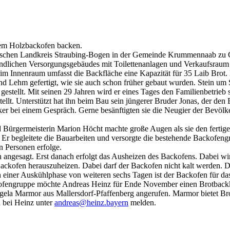
nem Holzbackofen backen.
schen Landkreis Straubing-Bogen in der Gemeinde Krummennaab zu Ga
ndlichen Versorgungsgebäudes mit Toilettenanlagen und Verkaufsraum 
m Innenraum umfasst die Backfläche eine Kapazität für 35 Laib Brot.
nd Lehm gefertigt, wie sie auch schon früher gebaut wurden. Stein um 
estellt. Mit seinen 29 Jahren wird er eines Tages den Familienbetrieb
lt. Unterstützt hat ihn beim Bau sein jüngerer Bruder Jonas, der den 
er bei einem Gespräch. Gerne besänftigten sie die Neugier der Bevölk
d Bürgermeisterin Marion Höcht machte große Augen als sie den ferti
 Er begleitete die Bauarbeiten und versorgte die bestehende Backofeng
n Personen erfolge.
gesagt. Erst danach erfolgt das Ausheizen des Backofens. Dabei wird
ackofen herauszuheizen. Dabei darf der Backofen nicht kalt werden. D
einer Auskühlphase von weiteren sechs Tagen ist der Backofen für das
ckofengruppe möchte Andreas Heinz für Ende November einen Brotbackku
gela Marmor aus Mallersdorf-Pfaffenberg angerufen. Marmor bietet Br
 bei Heinz unter
andreas@heinz.bayern
melden.