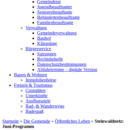
Gemeinderat
Jugendbeauftragter
Seniorenbeauftagte
Behindertenbeauftragte
Familienbeauftragte
Verwaltung
Gemeindeverwaltung
Bauhof
Kläranlage
Bürgerservice
Satzungen
Rechtsbehelfe
Datenschutzbestimmungen
Abfuhrtermine – digitale Version
Bauen & Wohnen
Immobilienbörse
Freizeit & Tourismus
Gaststätten
Unterkünfte
Ausflugsziele
Rad- & Wanderwege
Badespaß
Startseite
»
Die Gemeinde
»
Öffentliches Leben
»
Steinwaldnetz:
Juni-Programm