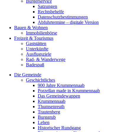
Bürgerservice
Satzungen
Rechtsbehelfe
Datenschutzbestimmungen
Abfuhrtermine – digitale Version
Bauen & Wohnen
Immobilienbörse
Freizeit & Tourismus
Gaststätten
Unterkünfte
Ausflugsziele
Rad- & Wanderwege
Badespaß
Die Gemeinde
Geschichtliches
900 Jahre Krummennaab
Porzellan made in Krummennaab
Das Gemeindewappen
Krummennaab
Thumsenreuth
Trautenberg
Burggrub
Lehen
Historischer Rundgang