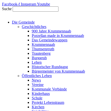
Zum
Facebook-f
Instagram
Youtube
Inhalt
Suche
springen
Die Gemeinde
Geschichtliches
900 Jahre Krummennaab
Porzellan made in Krummennaab
Das Gemeindewappen
Krummennaab
Thumsenreuth
Trautenberg
Burggrub
Lehen
Historischer Rundgang
Bürgermeister von Krummennaab
Öffentliches Leben
News
Vereine
Kommunale Verbände
Kinderhaus
Schule
Projekt Lebenstraum
Kirchen